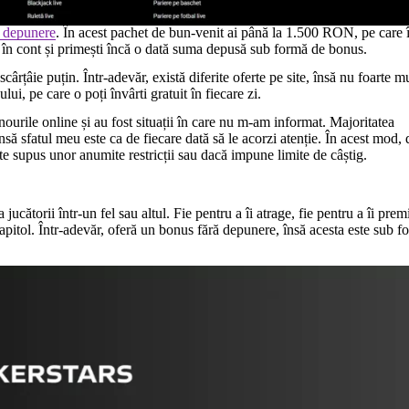
 depunere
. În acest pachet de bun-venit ai până la 1.500 RON, pe care î
 în cont și primești încă o dată suma depusă sub formă de bonus.
cârțâie puțin. Într-adevăr, există diferite oferte pe site, însă nu foarte m
ui, pe care o poți învârti gratuit în fiecare zi.
urile online și au fost situații în care nu m-am informat. Majoritatea
nsă sfatul meu este ca de fiecare dată să le acorzi atenție. În acest mod, 
ste supus unor anumite restricții sau dacă impune limite de câștig.
ucătorii într-un fel sau altul. Fie pentru a îi atrage, fie pentru a îi prem
capitol. Într-adevăr, oferă un bonus fără depunere, însă acesta este sub f