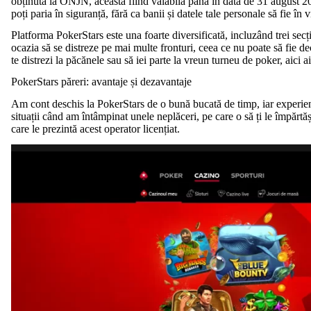
obținută la ONJN, aceasta fiind valabilă până în data de 31 august 
poți paria în siguranță, fără ca banii și datele tale personale să fie în 
Platforma PokerStars este una foarte diversificată, incluzând trei secți
ocazia să se distreze pe mai multe fronturi, ceea ce nu poate să fie dec
te distrezi la păcănele sau să iei parte la vreun turneu de poker, aici ai 
PokerStars păreri: avantaje și dezavantaje
Am cont deschis la PokerStars de o bună bucată de timp, iar experie
situații când am întâmpinat unele neplăceri, pe care o să ți le împărtășe
care le prezintă acest operator licențiat.