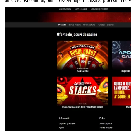
după crearea contului, plus 40 RON după finalizarea procesului de ve