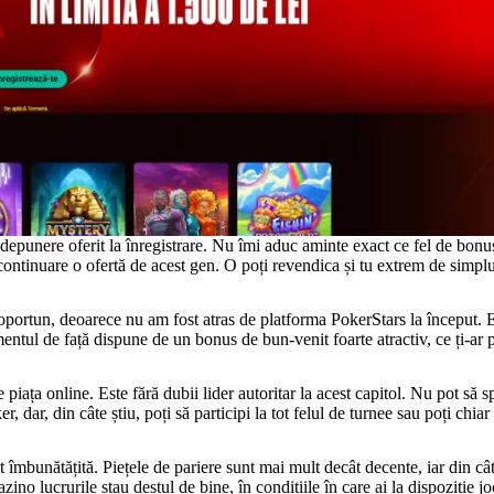
 depunere oferit la înregistrare. Nu îmi aduc aminte exact ce fel de bon
 continuare o ofertă de acest gen. O poți revendica și tu extrem de simplu
portun, deoarece nu am fost atras de platforma PokerStars la început. 
mentul de față dispune de un bonus de bun-venit foarte atractiv, ce ți-ar 
iața online. Este fără dubii lider autoritar la acest capitol. Nu pot să 
dar, din câte știu, poți să participi la tot felul de turnee sau poți chiar
t îmbunătățită. Piețele de pariere sunt mai mult decât decente, iar din câ
zino lucrurile stau destul de bine, în condițiile în care ai la dispoziție jo