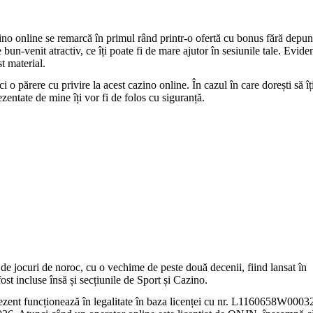
ino online se remarcă în primul rând printr-o ofertă cu bonus fără depu
un-venit atractiv, ce îți poate fi de mare ajutor în sesiunile tale. Eviden
t material.
i o părere cu privire la acest cazino online. În cazul în care dorești să îț
rezentate de mine îți vor fi de folos cu siguranță.
de jocuri de noroc, cu o vechime de peste două decenii, fiind lansat în
ost incluse însă și secțiunile de Sport și Cazino.
ezent funcționează în legalitate în baza licenței cu nr. L1160658W0003