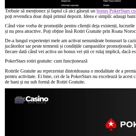
Trebuie să menționez și faptul că aici găsești un
bonus PokerStars cu
poți revendica doar după primul depozit. Ideea e simplă: adaugi bani
Când vine vorba de promoțiile pentru clienții deja existenți, lucrurile s
și nu prea atractive. Poți obține însă Rotiri Gratuite prin Roata Norocul
De-a lungul experienței mele am activat nenumărate bonusuri la cazino
jucătorilor sar peste termenii și condițiile campaniilor promoționale, î
fiecare dată când vei activa un bonus vei știi ce rulaj implică, dacă e
PokerStars rotiri gratuite: cum funcționează
Rotirile Gratuite au reprezentat dintotdeauna o modalitate de a premia j
pentru activitate. Ei bine, cei de la PokerStars nu excelează la acest 
de bani și nu sub formă de Rotiri Gratuite.