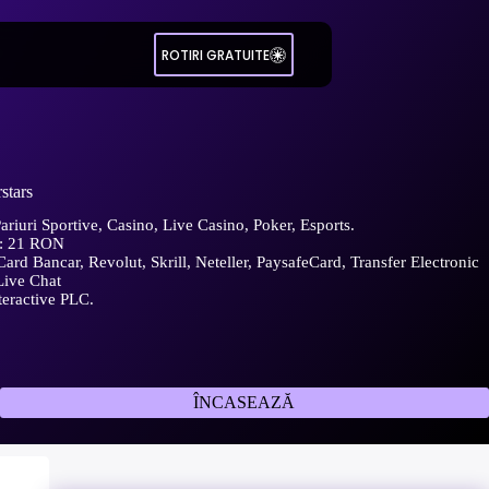
ROTIRI GRATUITE
stars
Pariuri Sportive, Casino, Live Casino, Poker, Esports.
: 21 RON
ard Bancar, Revolut, Skrill, Neteller, PaysafeCard, Transfer Electronic
Live Chat
teractive PLC.
ÎNCASEAZĂ