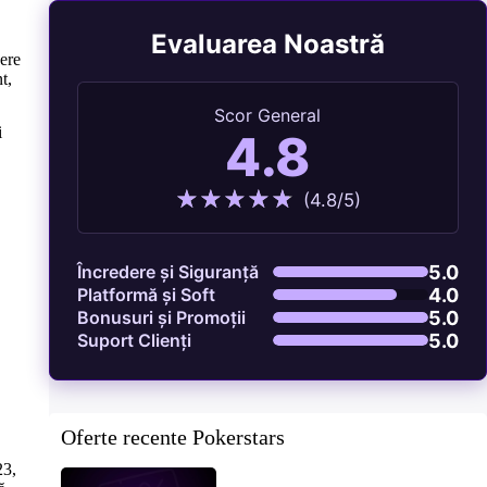
Evaluarea Noastră
nere
t,
Scor General
i
4.8
☆☆☆☆☆
★★★★★
(4.8/5)
5.0
Încredere și Siguranță
4.0
Platformă și Soft
5.0
Bonusuri și Promoții
5.0
Suport Clienți
Oferte recente Pokerstars
23,