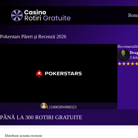
Sari
la
conținut
Bonu
Pokerstars Păreri şi Recenzii 2026
Recomandăm 
Drag
3 fe
☆☆☆☆
★★★★
L1160658W000323
PÂNĂ LA 300 ROTIRI GRATUITE
Distribuie aceasta recenzie