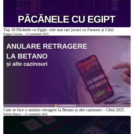
Top 10 Păcănele cu Egipt: cele mai tari jocuri cu Faraoni și Cărți
Dragan Cristian
—
11 noiembrie 2025
Cum se face o anulare retragere la Betano și alte cazinouri – Ghid 2025
Dublea Marius
—
11 noiembrie 2025