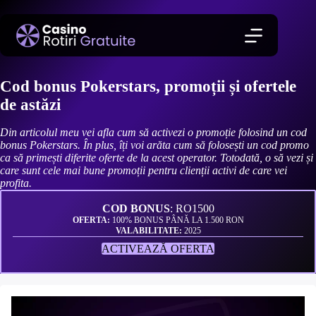
Sari
la
conținut
Cod bonus Pokerstars, promoții și ofertele
de astăzi
Din articolul meu vei afla cum să activezi o promoție folosind un cod
bonus Pokerstars. În plus, îți voi arăta cum să folosești un cod promo
ca să primești diferite oferte de la acest operator. Totodată, o să vezi și
care sunt cele mai bune promoții pentru clienții activi de care vei
profita.
COD BONUS
: RO1500
OFERTA:
100% BONUS PÂNĂ LA 1.500 RON
VALABILITATE
:
2025
ACTIVEAZĂ OFERTA