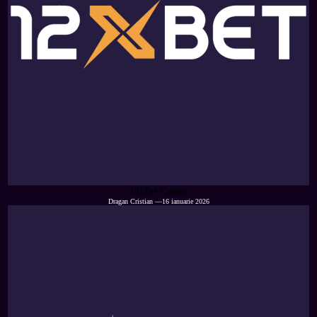
12xBet Casino
Dragan Cristian
—
16 ianuarie 2026