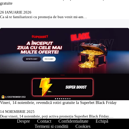
gratuite
26 IANUARIE 2026
Ca să te familiarizezi cu promoția de bun venit mi-am…
Vineri, 14 noiembrie, revendică rotiri gratuite la Superbet Black Friday
14 NOIEMBRIE 2025
Doar vineri, 14 noiembrie, poți activa promoția Superbet Black Friday.…
Despre
Contact
Confidentialitate
Echipă
Termeni si conditii
Cookies