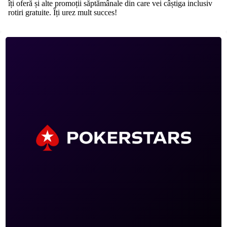
îți oferă și alte promoții săptămânale din care vei câștiga inclusiv
rotiri gratuite. Îți urez mult succes!