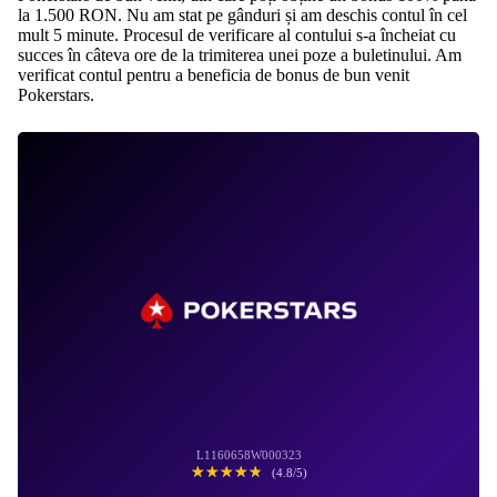
la 1.500 RON. Nu am stat pe gânduri și am deschis contul în cel
mult 5 minute. Procesul de verificare al contului s-a încheiat cu
succes în câteva ore de la trimiterea unei poze a buletinului. Am
verificat contul pentru a beneficia de bonus de bun venit
Pokerstars.
L1160658W000323
☆☆☆☆☆
★★★★★
(4.8/5)