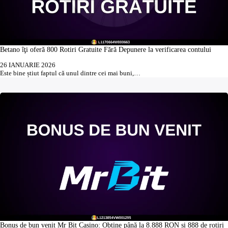
Betano îţi oferă 800 Rotiri Gratuite Fără Depunere la verificarea contului
26 IANUARIE 2026
Este bine știut faptul că unul dintre cei mai buni,…
Bonus de bun venit Mr Bit Casino: Obține până la 8.888 RON și 888 de rotiri