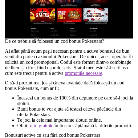
De ce trebuie să folosești un cod bonus Pokerstars?
Ai aflat până acum pașii necesari pentru a activa bonusul de bun
venit din partea cazinoului Pokerstars. De obicei, acest operator îți
solicită un cod promoțional. Codul este format dintr-o combinație
de litere și cifre, fiind ușor de scris. Sfatul meu este să-l scrii așa
cum este trecut pentru a activa
promoțiile necesare
.
O să-ți prezint mai jos și câteva avantaje dacă folosești un cod
bonus Pokerstars, cum ar fi:
Încasezi un bonus de 100% din depunere pe care să-l joci la
sloturi.
Banii bonus te vor ajuta să testezi câteva păcănele din
oferta Pokerstars.
Te joci la cele mai importante sloturi online.
Obții
rotiri gratuite
în fiecare săptămână la diferite promoții.
Bonusuri active cu sau fără cod bonus Pokerstars