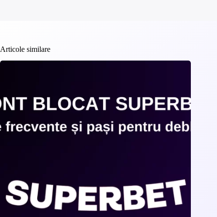
Articole similare