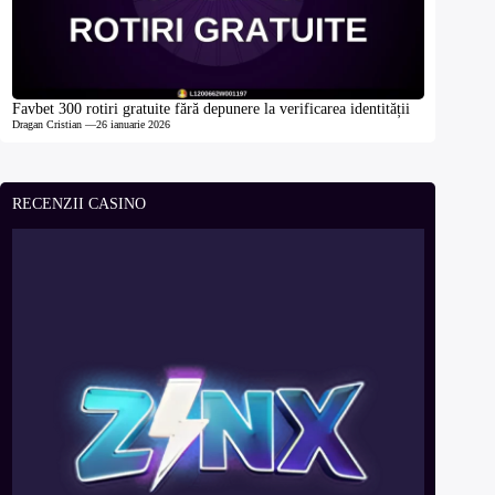
Favbet 300 rotiri gratuite fără depunere la verificarea identității
Dragan Cristian
—
26 ianuarie 2026
RECENZII CASINO