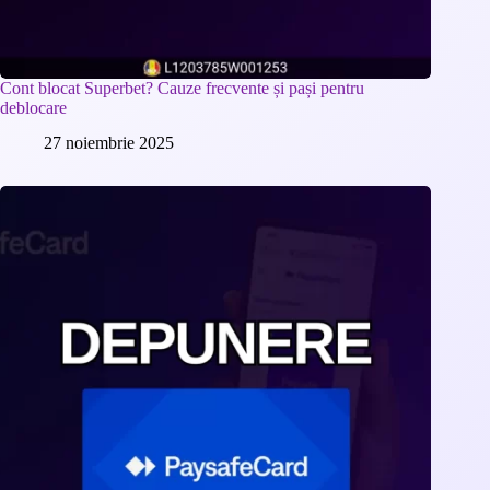
Cont blocat Superbet? Cauze frecvente și pași pentru
deblocare
27 noiembrie 2025