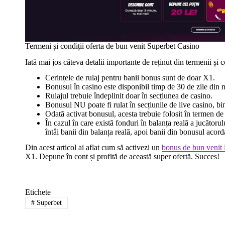
Termeni și condiții oferta de bun venit Superbet Casino
Iată mai jos câteva detalii importante de reținut din termenii și c
Cerințele de rulaj pentru banii bonus sunt de doar X1.
Bonusul în casino este disponibil timp de 30 de zile din 
Rulajul trebuie îndeplinit doar în secțiunea de casino.
Bonusul NU poate fi rulat în secțiunile de live casino, bin
Odată activat bonusul, acesta trebuie folosit în termen de 
În cazul în care există fonduri în balanța reală a jucătorulu
întâi banii din balanța reală, apoi banii din bonusul acord
Din acest articol ai aflat cum să activezi un
bonus de bun venit 
X1. Depune în cont și profită de această super ofertă. Succes!
Etichete
#
Superbet