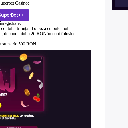
Superbet Casino:
 SuperBet<<
înregistrare.
a contului trimițând o poză cu buletinul.
ului, depune minim 20 RON în cont folosind
 la suma de 500 RON.