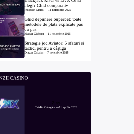
Blackjack RNG vs Live: Ce să
alegi? Ghid comparativ
Fulgusin Marcel
—
11 noiembrie 2025
Ghid depunere Superbet: toate
metodele de plată explicate pas
cu pas
Marian Ciobanu
—
11 noiembrie 2025
Strategie joc Aviator: 5 sfaturi și
tactici pentru a câștiga
Dragan Cristian
—
7 noiembrie 2025
NZII CASINO
Zinx
Catalin Călugăru
—
11 aprilie 2026