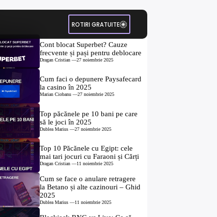
ROTIRI GRATUITE
Cont blocat Superbet? Cauze
frecvente și pași pentru deblocare
Dragan Cristian
—
27 noiembrie 2025
Cum faci o depunere Paysafecard
la casino în 2025
Marian Ciobanu
—
27 noiembrie 2025
Top păcănele pe 10 bani pe care
să le joci în 2025
Dublea Marius
—
27 noiembrie 2025
Top 10 Păcănele cu Egipt: cele
mai tari jocuri cu Faraoni și Cărți
Dragan Cristian
—
11 noiembrie 2025
Cum se face o anulare retragere
la Betano și alte cazinouri – Ghid
2025
Dublea Marius
—
11 noiembrie 2025