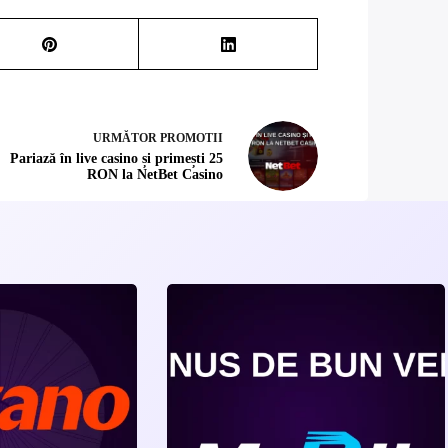
URMĂTOR
PROMOTII
Pariază în live casino și primești 25
RON la NetBet Casino