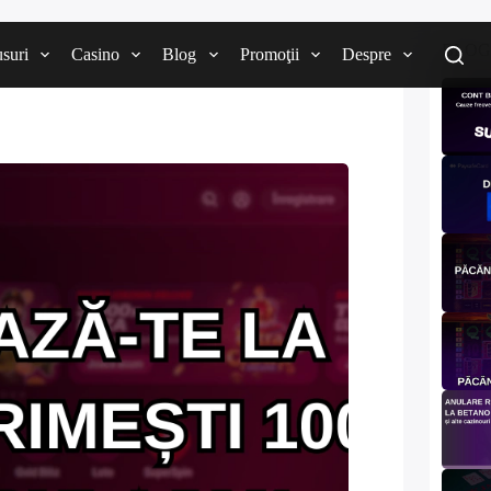
BLOG
suri
Casino
Blog
Promoţii
Despre