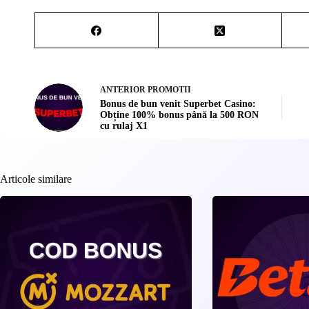
ANTERIOR
PROMOTII
Bonus de bun venit Superbet Casino:
Obține 100% bonus până la 500 RON
cu rulaj X1
Articole similare