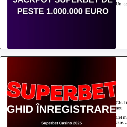
Un jac
Ghid î
nou
Cel ma
care