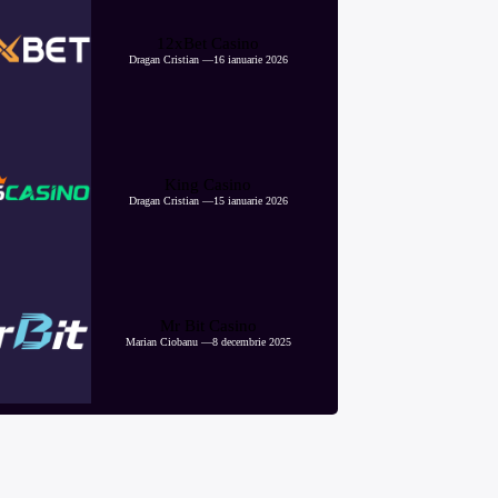
12xBet Casino
Dragan Cristian
—
16 ianuarie 2026
King Casino
Dragan Cristian
—
15 ianuarie 2026
Mr Bit Casino
Marian Ciobanu
—
8 decembrie 2025