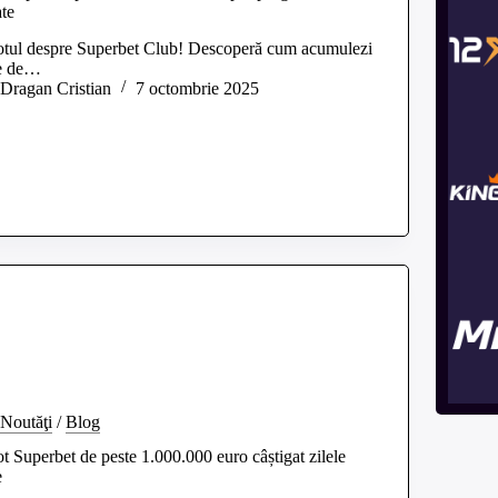
ate
totul despre Superbet Club! Descoperă cum acumulezi
e de…
Dragan Cristian
7 octombrie 2025
Noutăţi
/
Blog
t Superbet de peste 1.000.000 euro câștigat zilele
e