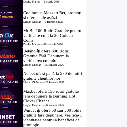
Dublea Marius
—
2 martie 2026
Cod bonus Mozzart Bet, promoții
și ofertele de astăzi
Dragan Cristian
—
6 februarie 2026
Mr Bit 100 Rotiri Gratuite pentru
verificare cont la 20 Golden
Coins
Dublea Marius
—
26 ianuarie 2026
Betano îţi oferă 800 Rotiri
Gratuite Fără Depunere la
verificarea contului
Dragan Cristian
—
26 ianuarie 2026
Netbet oferă până la 570 de rotiri
gratuite clienților noi
Marian Ciobanu
—
26 ianuarie 2026
Maxbet oferă 150 rotiri gratuite
fără depunere la Burning Hot
Clover Chance
Dragan Cristian
—
26 ianuarie 2026
Winbet îţi oferă 50 sau 500 rotiri
gratuite fără depunere. Verifică-ți
identitatea pentru a beneficia de
promoție