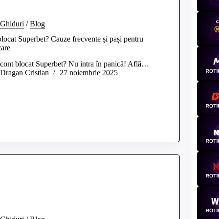
Ghiduri
/
Blog
locat Superbet? Cauze frecvente și pași pentru
care
cont blocat Superbet? Nu intra în panică! Află…
Dragan Cristian
27 noiembrie 2025