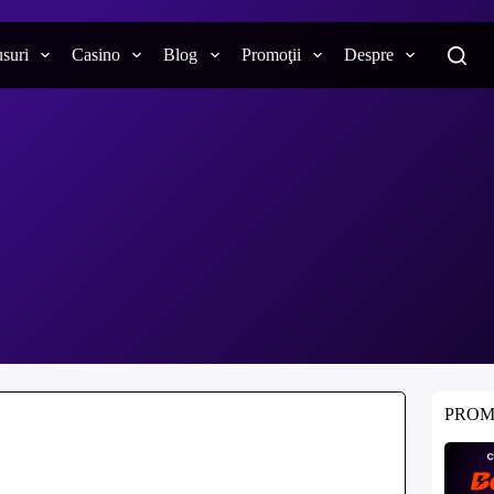
suri
Casino
Blog
Promoţii
Despre
PROM