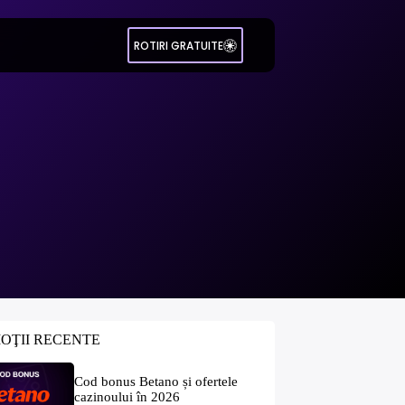
ROTIRI GRATUITE
OŢII RECENTE
Cod bonus Betano și ofertele
cazinoului în 2026