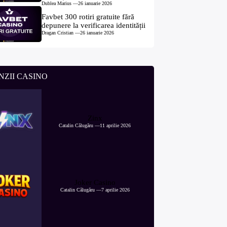
Dublea Marius
—
26 ianuarie 2026
Favbet 300 rotiri gratuite fără
depunere la verificarea identității
Dragan Cristian
—
26 ianuarie 2026
NZII CASINO
Zinx
Catalin Călugăru
—
11 aprilie 2026
Joker Casino
Catalin Călugăru
—
7 aprilie 2026