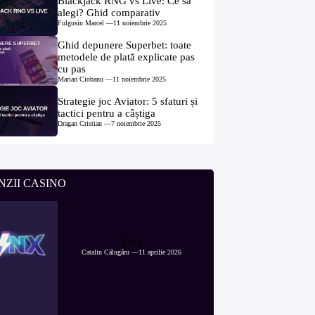
Blackjack RNG vs Live: Ce să
alegi? Ghid comparativ
Fulgusin Marcel
—
11 noiembrie 2025
Ghid depunere Superbet: toate
metodele de plată explicate pas
cu pas
Marian Ciobanu
—
11 noiembrie 2025
Strategie joc Aviator: 5 sfaturi și
tactici pentru a câștiga
Dragan Cristian
—
7 noiembrie 2025
NZII CASINO
Zinx
Catalin Călugăru
—
11 aprilie 2026