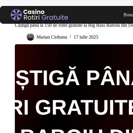
Sari
la
conținut
Bonu
Oferte
Câștigă până la 150 de rotiri gratuite la Big Bass Baboiu din De
Marian Ciobanu
17 iulie 2025