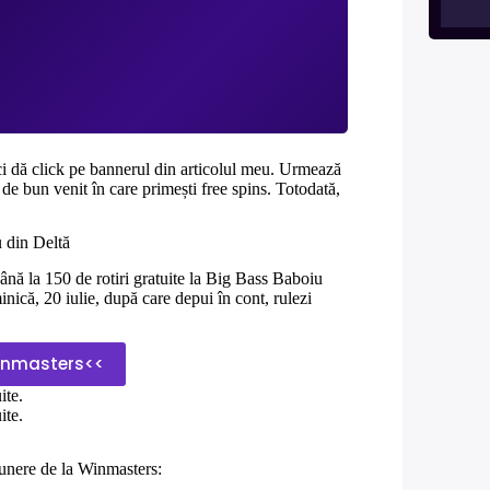
nci dă click pe bannerul din articolul meu. Urmează
l de bun venit în care primești free spins. Totodată,
u din Deltă
ână la 150 de rotiri gratuite la Big Bass Baboiu
inică, 20 iulie, după care depui în cont, rulezi
Winmasters<<
ite.
ite.
punere de la Winmasters: