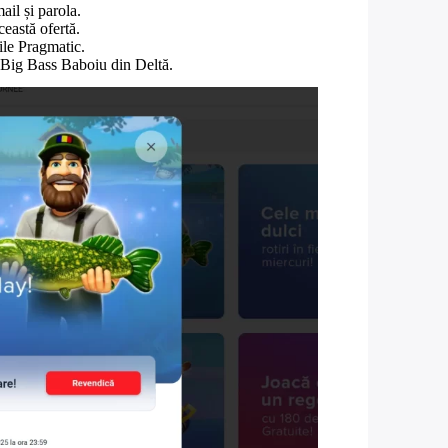
ail și parola.
eastă ofertă.
ile Pragmatic.
a Big Bass Baboiu din Deltă.