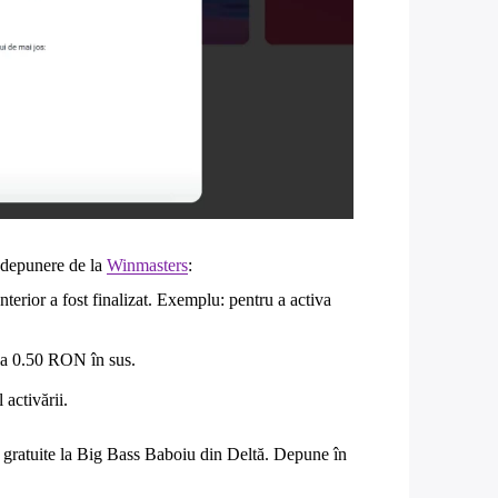
a depunere de la
Winmasters
:
anterior a fost finalizat. Exemplu: pentru a activa
e la 0.50 RON în sus.
 activării.
ri gratuite la Big Bass Baboiu din Deltă. Depune în
!