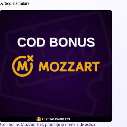
Articole similare
Cod bonus Mozzart Bet, promoții și ofertele de astăzi