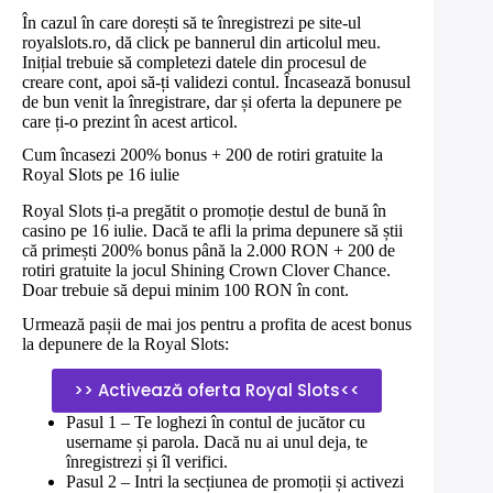
În cazul în care dorești să te înregistrezi pe site-ul
royalslots.ro, dă click pe bannerul din articolul meu.
Inițial trebuie să completezi datele din procesul de
creare cont, apoi să-ți validezi contul. Încasează bonusul
de bun venit la înregistrare, dar și oferta la depunere pe
care ți-o prezint în acest articol.
Cum încasezi 200% bonus + 200 de rotiri gratuite la
Royal Slots pe 16 iulie
Royal Slots ți-a pregătit o promoție destul de bună în
casino pe 16 iulie. Dacă te afli la prima depunere să știi
că primești 200% bonus până la 2.000 RON + 200 de
rotiri gratuite la jocul Shining Crown Clover Chance.
Doar trebuie să depui minim 100 RON în cont.
Urmează pașii de mai jos pentru a profita de acest bonus
la depunere de la Royal Slots:
>> Activează oferta Royal Slots<<
Pasul 1 – Te loghezi în contul de jucător cu
username și parola. Dacă nu ai unul deja, te
înregistrezi și îl verifici.
Pasul 2 – Intri la secțiunea de promoții și activezi