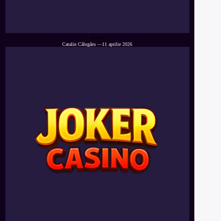
Zinx
Catalin Călugăru
—
11 aprilie 2026