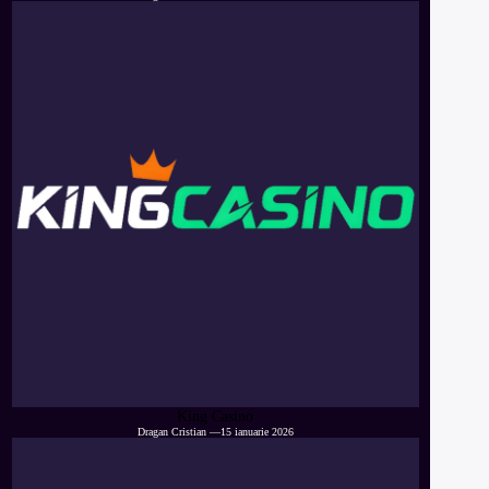
King Casino
Dragan Cristian
—
15 ianuarie 2026