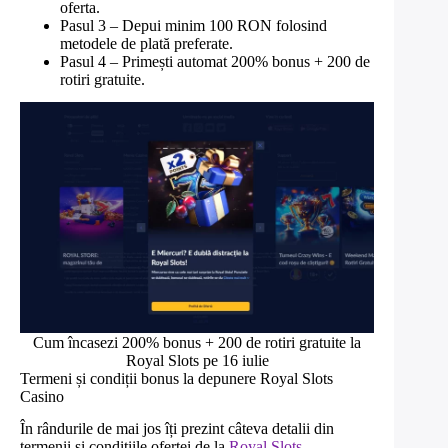
oferta.
Pasul 3 – Depui minim 100 RON folosind
metodele de plată preferate.
Pasul 4 – Primești automat 200% bonus + 200 de
rotiri gratuite.
Cum încasezi 200% bonus + 200 de rotiri gratuite la
Royal Slots pe 16 iulie
Termeni și condiții bonus la depunere Royal Slots
Casino
În rândurile de mai jos îți prezint câteva detalii din
termenii și condițiile ofertei de la
Royal Slots
.