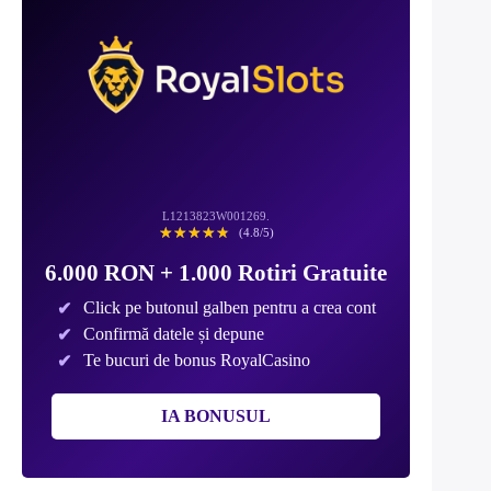
L1213823W001269.
☆☆☆☆☆
★★★★★
(4.8/5)
6.000 RON + 1.000 Rotiri Gratuite
Click pe butonul galben pentru a crea cont
Confirmă datele și depune
Te bucuri de bonus RoyalCasino
IA BONUSUL