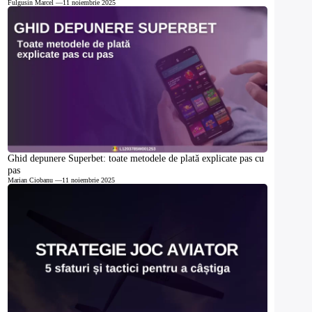
Fulgusin Marcel
—
11 noiembrie 2025
Ghid depunere Superbet: toate metodele de plată explicate pas cu
pas
Marian Ciobanu
—
11 noiembrie 2025