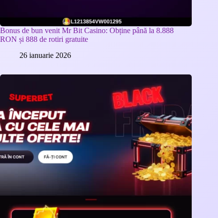
Bonus de bun venit Mr Bit Casino: Obține până la 8.888
RON și 888 de rotiri gratuite
26 ianuarie 2026