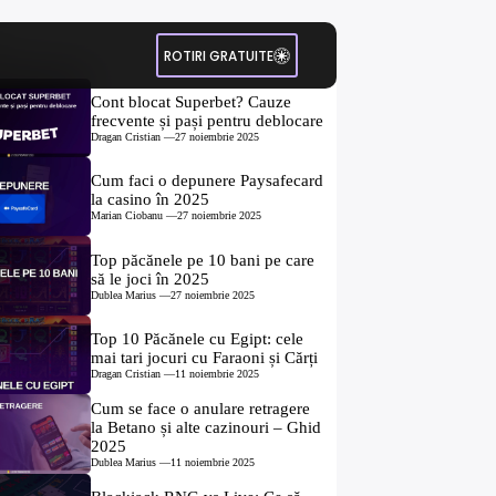
ROTIRI GRATUITE
Cont blocat Superbet? Cauze
frecvente și pași pentru deblocare
Dragan Cristian
—
27 noiembrie 2025
Cum faci o depunere Paysafecard
la casino în 2025
Marian Ciobanu
—
27 noiembrie 2025
Top păcănele pe 10 bani pe care
să le joci în 2025
Dublea Marius
—
27 noiembrie 2025
Top 10 Păcănele cu Egipt: cele
mai tari jocuri cu Faraoni și Cărți
Dragan Cristian
—
11 noiembrie 2025
Cum se face o anulare retragere
la Betano și alte cazinouri – Ghid
2025
Dublea Marius
—
11 noiembrie 2025