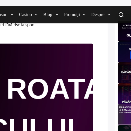
BLOG
suri
Casino
Blog
Promoţii
Despre
i fără risc la sport