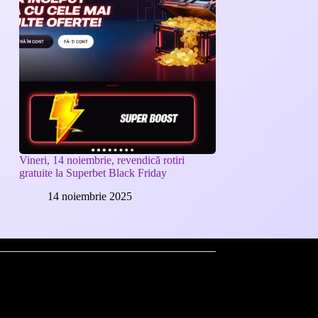
Vineri, 14 noiembrie, revendică rotiri
gratuite la Superbet Black Friday
14 noiembrie 2025