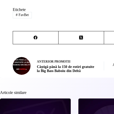
Etichete
#
FavBet
ANTERIOR
PROMOTII
Câștigă până la 150 de rotiri gratuite
la Big Bass Baboiu din Deltă
Articole similare