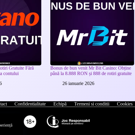
otiri Gratuite Fără
Bonus de bun venit Mr Bit Casino: Obține
a contului
până la 8.888 RON și 888 de rotiri gratuite
6
26 ianuarie 2026
tact
Confidentialitate
Echipă
Termeni si conditii
Cookies
periență