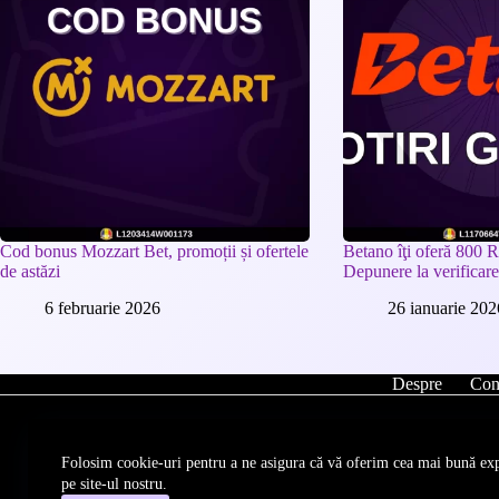
Cod bonus Mozzart Bet, promoții și ofertele
Betano îţi oferă 800 R
de astăzi
Depunere la verificare
6 februarie 2026
26 ianuarie 202
Despre
Con
Folosim cookie-uri pentru a ne asigura că vă oferim cea mai bună ex
pe site-ul nostru.