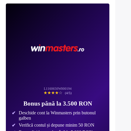
L1160650W000194
☆☆☆☆☆
★★★★★
(4/5)
Bonus până la 3.500 RON
Deschide cont la Winmasters prin butonul
galben
Verifică contul și depune minim 50 RON