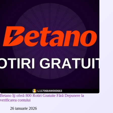
Betano îţi oferă 800 Rotiri Gratuite Fără Depunere la
verificarea contului
26 ianuarie 2026