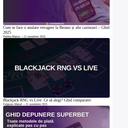
Cum se face o anulare retragere la Betano și alte cazinouri – Ghid
2025
Dublea Marius
—
11 noiembrie 2025
Blackjack RNG vs Live: Ce să alegi? Ghid comparativ
Fulgusin Marcel
—
11 noiembrie 2025