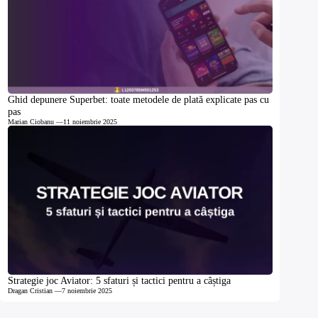
Ghid depunere Superbet: toate metodele de plată explicate pas cu
pas
Marian Ciobanu
—
11 noiembrie 2025
Strategie joc Aviator: 5 sfaturi și tactici pentru a câștiga
Dragan Cristian
—
7 noiembrie 2025