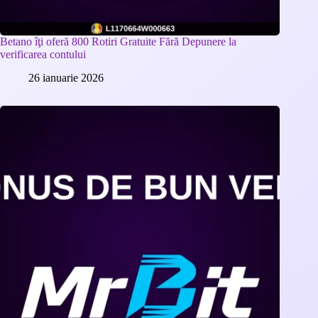
Betano îţi oferă 800 Rotiri Gratuite Fără Depunere la
verificarea contului
26 ianuarie 2026