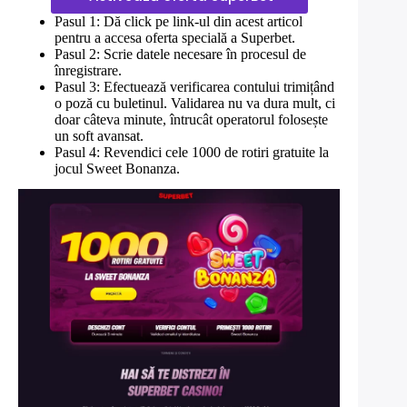
Pasul 1: Dă click pe link-ul din acest articol
pentru a accesa oferta specială a Superbet.
Pasul 2: Scrie datele necesare în procesul de
înregistrare.
Pasul 3: Efectuează verificarea contului trimițând
o poză cu buletinul. Validarea nu va dura mult, ci
doar câteva minute, întrucât operatorul folosește
un soft avansat.
Pasul 4: Revendici cele 1000 de rotiri gratuite la
jocul Sweet Bonanza.