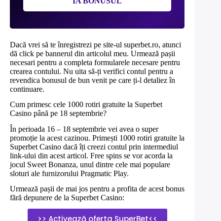
IA BONUSUL
Dacă vrei să te înregistrezi pe site-ul superbet.ro, atunci
dă click pe bannerul din articolul meu. Urmează pașii
necesari pentru a completa formularele necesare pentru
crearea contului. Nu uita să-ți verifici contul pentru a
revendica bonusul de bun venit pe care ți-l detaliez în
continuare.
Cum primesc cele 1000 rotiri gratuite la Superbet
Casino până pe 18 septembrie?
În perioada 16 – 18 septembrie vei avea o super
promoție la acest cazinou. Primești 1000 rotiri gratuite la
Superbet Casino dacă îți creezi contul prin intermediul
link-ului din acest articol. Free spins se vor acorda la
jocul Sweet Bonanza, unul dintre cele mai populare
sloturi ale furnizorului Pragmatic Play.
Urmează pașii de mai jos pentru a profita de acest bonus
fără depunere de la Superbet Casino:
>> Activează oferta SuperBet<<