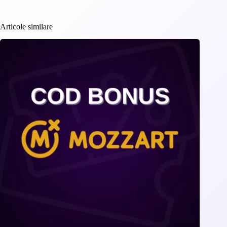
Articole similare