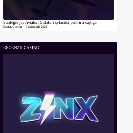
Strategie joc Aviator: 5 sfaturi și tactici pentru a câștiga
Dragan Cristian
—
7 noiembrie 2025
RECENZII CASINO