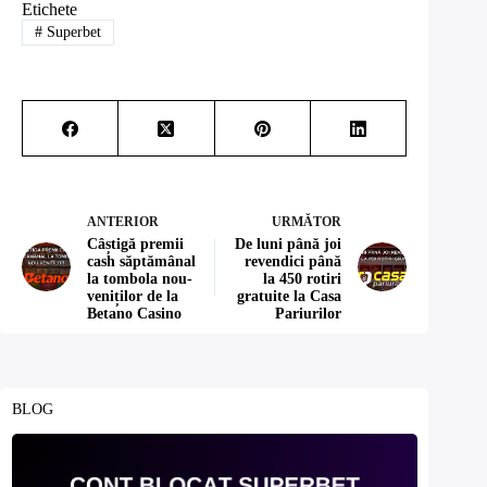
Etichete
#
Superbet
ANTERIOR
URMĂTOR
Câștigă premii
De luni până joi
cash săptămânal
revendici până
la tombola nou-
la 450 rotiri
veniților de la
gratuite la Casa
Betano Casino
Pariurilor
BLOG