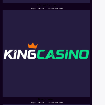
12xBet Casino
Dragan Cristian
—
16 ianuarie 2026
King Casino
Dragan Cristian
—
15 ianuarie 2026