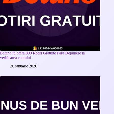
Betano îţi oferă 800 Rotiri Gratuite Fără Depunere la
verificarea contului
26 ianuarie 2026