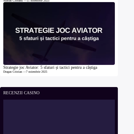
Marian Ciobanu
—
11 noiembrie 2025
Strategie joc Aviator: 5 sfaturi și tactici pentru a câștiga
Dragan Cristian
—
7 noiembrie 2025
RECENZII CASINO