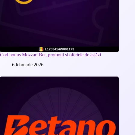
Cod bonus Mozzart Bet, promoții și ofertele de astăzi
6 februarie 2026