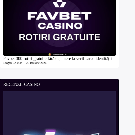
Favbet 300 rotiri gratuite fără depunere la verificarea identității
Dragan Cristian
—
26 ianuarie 2026
RECENZII CASINO