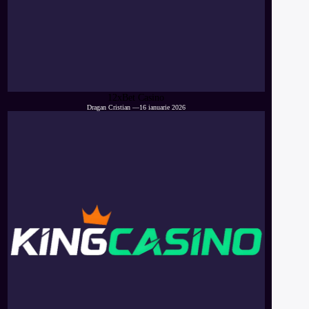
12xBet Casino
Dragan Cristian
—
16 ianuarie 2026