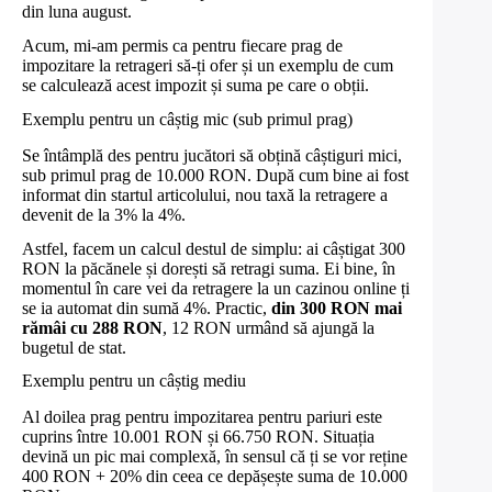
din luna august.
Acum, mi-am permis ca pentru fiecare prag de
impozitare la retrageri să-ți ofer și un exemplu de cum
se calculează acest impozit și suma pe care o obții.
Exemplu pentru un câștig mic (sub primul prag)
Se întâmplă des pentru jucători să obțină câștiguri mici,
sub primul prag de 10.000 RON. După cum bine ai fost
informat din startul articolului, nou taxă la retragere a
devenit de la 3% la 4%.
Astfel, facem un calcul destul de simplu: ai câștigat 300
RON la păcănele și dorești să retragi suma. Ei bine, în
momentul în care vei da retragere la un cazinou online ți
se ia automat din sumă 4%. Practic,
din 300 RON mai
rămâi cu 288 RON
, 12 RON urmând să ajungă la
bugetul de stat.
Exemplu pentru un câștig mediu
Al doilea prag pentru impozitarea pentru pariuri este
cuprins între 10.001 RON și 66.750 RON. Situația
devină un pic mai complexă, în sensul că ți se vor reține
400 RON + 20% din ceea ce depășește suma de 10.000