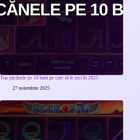
Top păcănele pe 10 bani pe care să le joci în 2025
27 noiembrie 2025