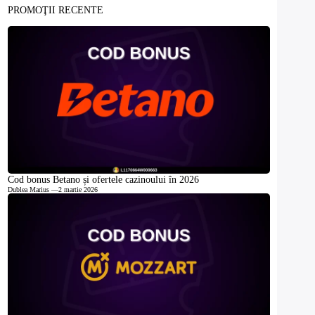
PROMOŢII RECENTE
Cod bonus Betano și ofertele cazinoului în 2026
Dublea Marius
—
2 martie 2026