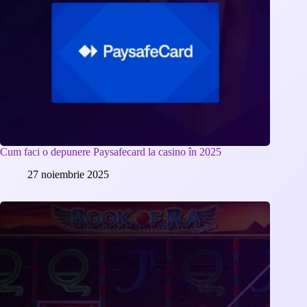
Cum faci o depunere Paysafecard la casino în 2025
27 noiembrie 2025