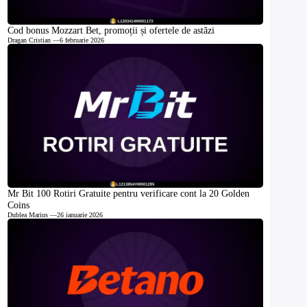
Cod bonus Mozzart Bet, promoții și ofertele de astăzi
Dragan Cristian
—
6 februarie 2026
Mr Bit 100 Rotiri Gratuite pentru verificare cont la 20 Golden
Coins
Dublea Marius
—
26 ianuarie 2026