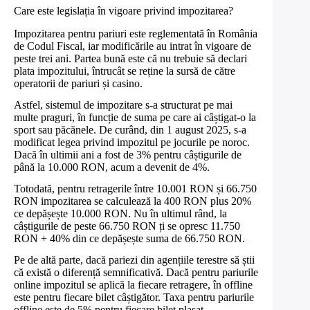
Care este legislația în vigoare privind impozitarea?
Impozitarea pentru pariuri este reglementată în România
de Codul Fiscal, iar modificările au intrat în vigoare de
peste trei ani. Partea bună este că nu trebuie să declari
plata impozitului, întrucât se reține la sursă de către
operatorii de pariuri și casino.
Astfel, sistemul de impozitare s-a structurat pe mai
multe praguri, în funcție de suma pe care ai câștigat-o la
sport sau păcănele. De curând, din 1 august 2025, s-a
modificat legea privind impozitul pe jocurile pe noroc.
Dacă în ultimii ani a fost de 3% pentru câștigurile de
până la 10.000 RON, acum a devenit de 4%.
Totodată, pentru retragerile între 10.001 RON și 66.750
RON impozitarea se calculează la 400 RON plus 20%
ce depășește 10.000 RON. Nu în ultimul rând, la
câștigurile de peste 66.750 RON ți se opresc 11.750
RON + 40% din ce depășește suma de 66.750 RON.
Pe de altă parte, dacă pariezi din agențiile terestre să știi
că există o diferență semnificativă. Dacă pentru pariurile
online impozitul se aplică la fiecare retragere, în offline
este pentru fiecare bilet câștigător. Taxa pentru pariurile
offline este de 5% pentru fiecare bilet plasat.