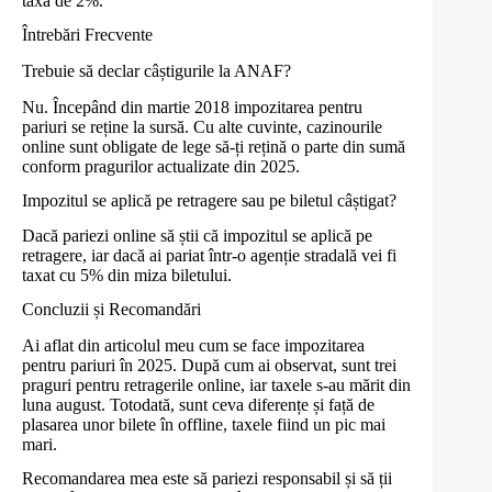
taxa de 2%.
Întrebări Frecvente
Trebuie să declar câștigurile la ANAF?
Nu. Începând din martie 2018 impozitarea pentru
pariuri se reține la sursă. Cu alte cuvinte, cazinourile
online sunt obligate de lege să-ți rețină o parte din sumă
conform pragurilor actualizate din 2025.
Impozitul se aplică pe retragere sau pe biletul câștigat?
Dacă pariezi online să știi că impozitul se aplică pe
retragere, iar dacă ai pariat într-o agenție stradală vei fi
taxat cu 5% din miza biletului.
Concluzii și Recomandări
Ai aflat din articolul meu cum se face impozitarea
pentru pariuri în 2025. După cum ai observat, sunt trei
praguri pentru retragerile online, iar taxele s-au mărit din
luna august. Totodată, sunt ceva diferențe și față de
plasarea unor bilete în offline, taxele fiind un pic mai
mari.
Recomandarea mea este să pariezi responsabil și să ții