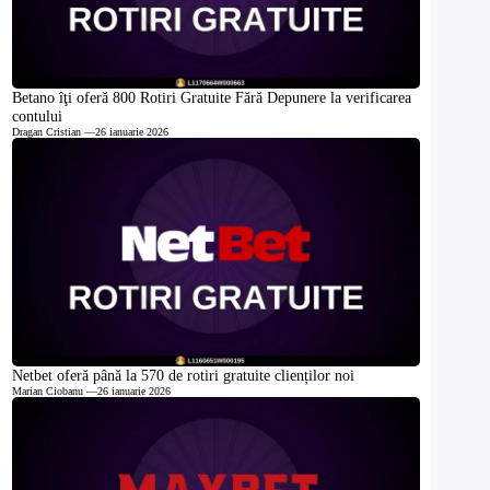
Betano îţi oferă 800 Rotiri Gratuite Fără Depunere la verificarea
contului
Dragan Cristian
—
26 ianuarie 2026
Netbet oferă până la 570 de rotiri gratuite clienților noi
Marian Ciobanu
—
26 ianuarie 2026