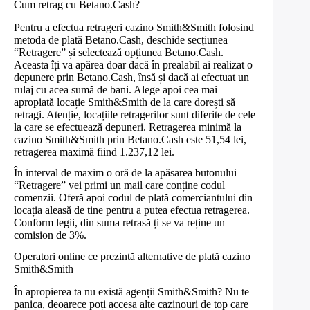
Cum retrag cu Betano.Cash?
Pentru a efectua retrageri cazino Smith&Smith folosind
metoda de plată Betano.Cash, deschide secțiunea
“Retragere” și selectează opțiunea Betano.Cash.
Aceasta îți va apărea doar dacă în prealabil ai realizat o
depunere prin Betano.Cash, însă și dacă ai efectuat un
rulaj cu acea sumă de bani. Alege apoi cea mai
apropiată locație Smith&Smith de la care dorești să
retragi. Atenție, locațiile retragerilor sunt diferite de cele
la care se efectuează depuneri. Retragerea minimă la
cazino Smith&Smith prin Betano.Cash este 51,54 lei,
retragerea maximă fiind 1.237,12 lei.
În interval de maxim o oră de la apăsarea butonului
“Retragere” vei primi un mail care conține codul
comenzii. Oferă apoi codul de plată comerciantului din
locația aleasă de tine pentru a putea efectua retragerea.
Conform legii, din suma retrasă ți se va reține un
comision de 3%.
Operatori online ce prezintă alternative de plată cazino
Smith&Smith
În apropierea ta nu există agenții Smith&Smith? Nu te
panica, deoarece poți accesa alte cazinouri de top care