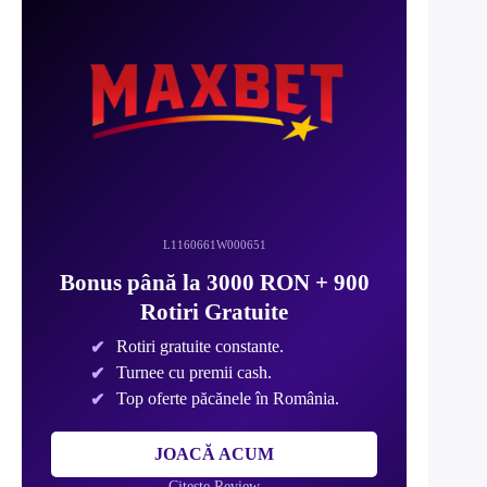
L1160661W000651
Bonus până la 3000 RON + 900
Rotiri Gratuite
Rotiri gratuite constante.
Turnee cu premii cash.
Top oferte păcănele în România.
JOACĂ ACUM
Citește Review