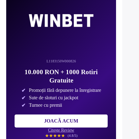
L1183150W000826
10.000 RON + 1000 Rotiri
Gratuite
Promoții fără depunere la înregistrare
Sute de sloturi cu jackpot
Turnee cu premii
JOACĂ ACUM
Citește Review
☆☆☆☆☆
★★★★★
(4.8/5)