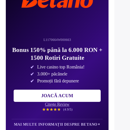
L1170664W000663
Bonus 150% până la 6.000 RON +
1500 Rotiri Gratuite
Live casino top România!
3.000+ păcănele
Promoții fără depunere
JOACĂ ACUM
Citește Review
☆☆☆☆☆
★★★★★
(4.9/5)
MAI MULTE INFORMAȚII DESPRE BETANO