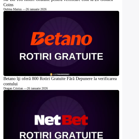
Coins
Dublea Marius
—
26 ianuarie 2026
Betano îţi oferă 800 Rotiri Gratuite Fără Depunere la verificarea
contului
Dragan Cristian
—
26 ianuarie 2026