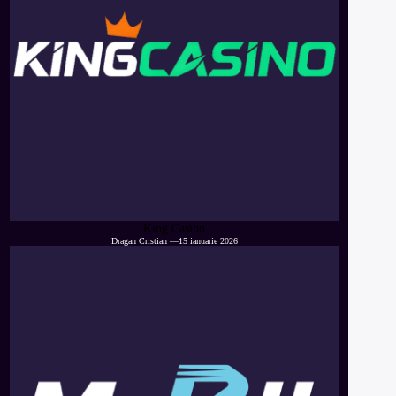
King Casino
Dragan Cristian
—
15 ianuarie 2026