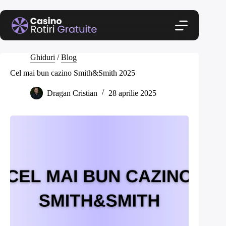
Sari
la
conținut
Ghiduri
/
Blog
Cel mai bun cazino Smith&Smith 2025
Dragan Cristian
28 aprilie 2025