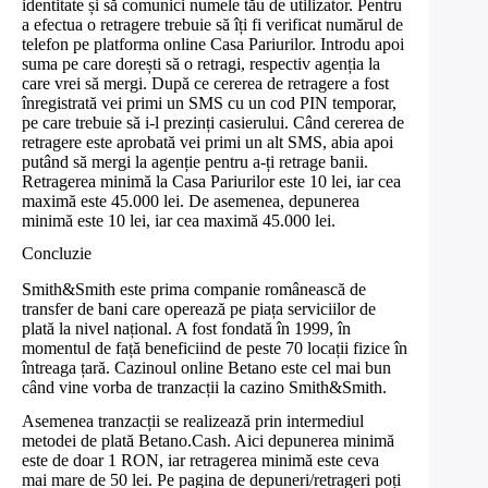
identitate și să comunici numele tău de utilizator. Pentru
a efectua o retragere trebuie să îți fi verificat numărul de
telefon pe platforma online Casa Pariurilor. Introdu apoi
suma pe care dorești să o retragi, respectiv agenția la
care vrei să mergi. După ce cererea de retragere a fost
înregistrată vei primi un SMS cu un cod PIN temporar,
pe care trebuie să i-l prezinți casierului. Când cererea de
retragere este aprobată vei primi un alt SMS, abia apoi
putând să mergi la agenție pentru a-ți retrage banii.
Retragerea minimă la Casa Pariurilor este 10 lei, iar cea
maximă este 45.000 lei. De asemenea, depunerea
minimă este 10 lei, iar cea maximă 45.000 lei.
Concluzie
Smith&Smith este prima companie românească de
transfer de bani care operează pe piața serviciilor de
plată la nivel național. A fost fondată în 1999, în
momentul de față beneficiind de peste 70 locații fizice în
întreaga țară. Cazinoul online Betano este cel mai bun
când vine vorba de tranzacții la cazino Smith&Smith.
Asemenea tranzacții se realizează prin intermediul
metodei de plată Betano.Cash. Aici depunerea minimă
este de doar 1 RON, iar retragerea minimă este ceva
mai mare de 50 lei. Pe pagina de depuneri/retrageri poți