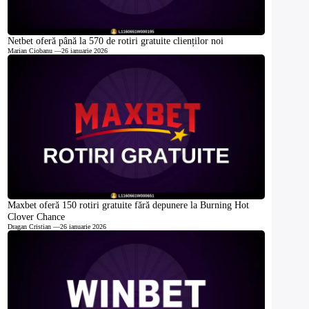
Netbet oferă până la 570 de rotiri gratuite clienților noi
Marian Ciobanu
—
26 ianuarie 2026
Maxbet oferă 150 rotiri gratuite fără depunere la Burning Hot
Clover Chance
Dragan Cristian
—
26 ianuarie 2026