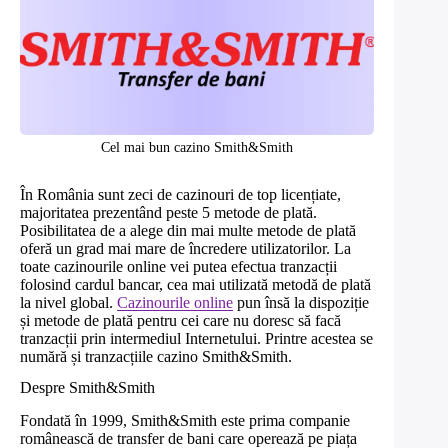
Cel mai bun cazino Smith&Smith
În România sunt zeci de cazinouri de top licențiate,
majoritatea prezentând peste 5 metode de plată.
Posibilitatea de a alege din mai multe metode de plată
oferă un grad mai mare de încredere utilizatorilor. La
toate cazinourile online vei putea efectua tranzacții
folosind cardul bancar, cea mai utilizată metodă de plată
la nivel global.
Cazinourile online
pun însă la dispoziție
și metode de plată pentru cei care nu doresc să facă
tranzacții prin intermediul Internetului. Printre acestea se
numără și tranzacțiile cazino Smith&Smith.
Despre Smith&Smith
Fondată în 1999, Smith&Smith este prima companie
românească de transfer de bani care operează pe piața