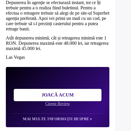
Depunerea în agenție se efectuează instant, tot ce îți
trebuie pentru a o realiza fiind buletinul. Pentru a
efectua o retragere trebuie să alegi de pe site-ul Superbet
agenția preferată. Apoi vei primi un mail cu un cod, pe
care trebuie să i-l prezinți casierului pentru a putea
retrage banii.
Atât depunerea minimă, cât și retragerea minimă este 1
RON. Depunerea maximă este 48.000 lei, iar retragerea
maximă 45.000 lei.
Las Vegas
JOACĂ ACUM
Citește Review
MAI MULTE INFORMAȚII DESPRE