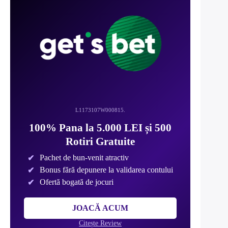
L1173107W000815.
100% Pana la 5.000 LEI și 500
Rotiri Gratuite
Pachet de bun-venit atractiv
Bonus fără depunere la validarea contului
Ofertă bogată de jocuri
JOACĂ ACUM
Citește Review