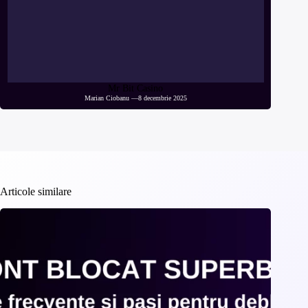
Mr Bit Casino
Marian Ciobanu
—
8 decembrie 2025
Articole similare