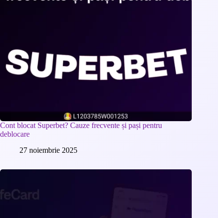
Cont blocat Superbet? Cauze frecvente și pași pentru
deblocare
27 noiembrie 2025