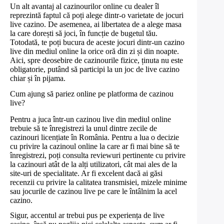
Un alt avantaj al cazinourilor online cu dealer îl
reprezintă faptul că poți alege dintr-o varietate de jocuri
live cazino. De asemenea, ai libertatea de a alege masa
la care dorești să joci, în funcție de bugetul tău.
Totodată, te poți bucura de aceste jocuri dintr-un cazino
live din mediul online la orice oră din zi și din noapte.
Aici, spre deosebire de cazinourile fizice, ținuta nu este
obligatorie, putând să participi la un joc de live cazino
chiar și în pijama.
Cum ajung să pariez online pe platforma de cazinou
live?
Pentru a juca într-un cazinou live din mediul online
trebuie să te înregistrezi la unul dintre zecile de
cazinouri licențiate în România. Pentru a lua o decizie
cu privire la cazinoul online la care ar fi mai bine să te
înregistrezi, poți consulta reviewuri pertinente cu privire
la cazinouri atât de la alți utilizatori, cât mai ales de la
site-uri de specialitate. Ar fi excelent dacă ai găsi
recenzii cu privire la calitatea transmisiei, mizele minime
sau jocurile de cazinou live pe care le întâlnim la acel
cazino.
Sigur, accentul ar trebui pus pe experiența de live