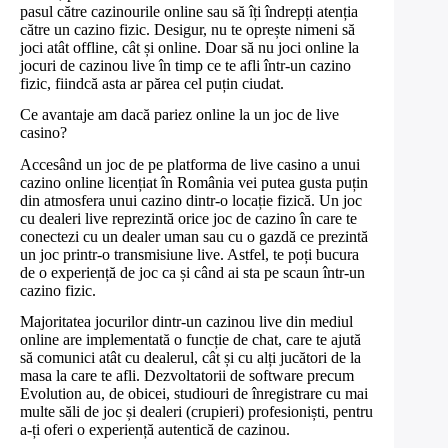
pasul către cazinourile online sau să îți îndrepți atenția
către un cazino fizic. Desigur, nu te oprește nimeni să
joci atât offline, cât și online. Doar să nu joci online la
jocuri de cazinou live în timp ce te afli într-un cazino
fizic, fiindcă asta ar părea cel puțin ciudat.
Ce avantaje am dacă pariez online la un joc de live
casino?
Accesând un joc de pe platforma de live casino a unui
cazino online licențiat în România vei putea gusta puțin
din atmosfera unui cazino dintr-o locație fizică. Un joc
cu dealeri live reprezintă orice joc de cazino în care te
conectezi cu un dealer uman sau cu o gazdă ce prezintă
un joc printr-o transmisiune live. Astfel, te poți bucura
de o experiență de joc ca și când ai sta pe scaun într-un
cazino fizic.
Majoritatea jocurilor dintr-un cazinou live din mediul
online are implementată o funcție de chat, care te ajută
să comunici atât cu dealerul, cât și cu alți jucători de la
masa la care te afli. Dezvoltatorii de software precum
Evolution au, de obicei, studiouri de înregistrare cu mai
multe săli de joc și dealeri (crupieri) profesioniști, pentru
a-ți oferi o experiență autentică de cazinou.