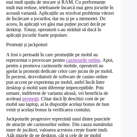
mai mult spațiu de stocare și RAM. Cu performanțe
mult mai reduse, telefoanele încarcă mai greu jocurile în
această variantă. Aplicațiile au rezolvat problema vitezei
de încărcare a jocurilor, dar nu și pe a memoriei. De
aceea, în aplicații vei găsi mai puține jocuri decât pe
desktop. Totuși, operatorii s-au străduit să ducă în
aplicații jocurile foarte populare.
Promoții și jackpoturi
A fost o perioadă în care promoțiile pe mobil au
reprezentat o provocare pentru
cazinourile online
. Apoi,
pentru a promova cazinourile mobile, operatorii au
apelat la promoții dedicate celor care jucau de pe mobil.
În prezent, dezvoltatorii de software de casino online
pun accent pe experiența pe mobil, astfel încât între
desktop și mobil sunt diferențe imperceptibile. Prin
urmare, indiferent de varianta aleasă, vei beneficia de
aceleași
promoții
. Chiar dacă îți deschizi cont de pe
mobil sau laptop, ai la dispoziție același bonus de bun
venit și același bonus la verificarea contului.
Jackpoturile progresive reprezintă unul dintre punctele
de atracție ale cazinourilor online. Din cauza numărului
mare de jucători, valoarea acestora crește foarte mult.
Atât mizele de pe desktop, cât și cele de pe mobil