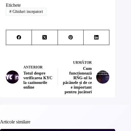
Etichete
#
Ghiduri incepatori
URMĂTOR
ANTERIOR
Cum
Totul despre
funcționează
verificarea KYC
RNG-ul la
la cazinourile
păcănele și de ce
online
e important
pentru jucători
Articole similare