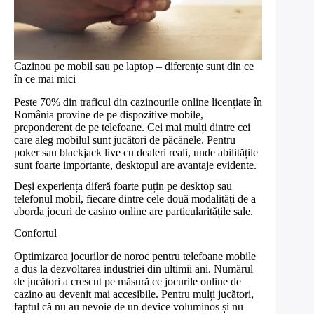
Cazinou pe mobil sau pe laptop – diferențe sunt din ce
în ce mai mici
Peste 70% din traficul din cazinourile online licențiate în
România provine de pe dispozitive mobile,
preponderent de pe telefoane. Cei mai mulți dintre cei
care aleg mobilul sunt jucători de păcănele. Pentru
poker sau blackjack live cu dealeri reali, unde abilitățile
sunt foarte importante, desktopul are avantaje evidente.
Deși experiența diferă foarte puțin pe desktop sau
telefonul mobil, fiecare dintre cele două modalități de a
aborda jocuri de casino online are particularitățile sale.
Confortul
Optimizarea jocurilor de noroc pentru telefoane mobile
a dus la dezvoltarea industriei din ultimii ani. Numărul
de jucători a crescut pe măsură ce jocurile online de
cazino au devenit mai accesibile. Pentru mulți jucători,
faptul că nu au nevoie de un device voluminos și nu