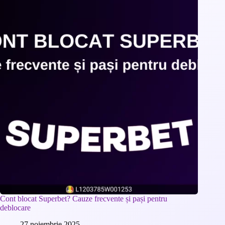
Cont blocat Superbet? Cauze frecvente și pași pentru
deblocare
27 noiembrie 2025