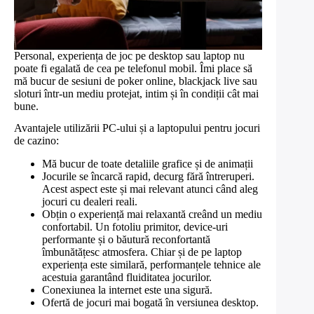
Personal, experiența de joc pe desktop sau laptop nu
poate fi egalată de cea pe telefonul mobil. Îmi place să
mă bucur de sesiuni de poker online, blackjack live sau
sloturi într-un mediu protejat, intim și în condiții cât mai
bune.
Avantajele utilizării PC-ului și a laptopului pentru jocuri
de cazino:
Mă bucur de toate detaliile grafice și de animații
Jocurile se încarcă rapid, decurg fără întreruperi.
Acest aspect este și mai relevant atunci când aleg
jocuri cu dealeri reali.
Obțin o experiență mai relaxantă creând un mediu
confortabil. Un fotoliu primitor, device-uri
performante și o băutură reconfortantă
îmbunătățesc atmosfera. Chiar și de pe laptop
experiența este similară, performanțele tehnice ale
acestuia garantând fluiditatea jocurilor.
Conexiunea la internet este una sigură.
Ofertă de jocuri mai bogată în versiunea desktop.