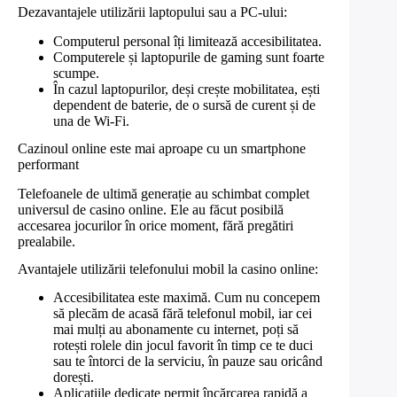
Dezavantajele utilizării laptopului sau a PC-ului:
Computerul personal îți limitează accesibilitatea.
Computerele și laptopurile de gaming sunt foarte
scumpe.
În cazul laptopurilor, deși crește mobilitatea, ești
dependent de baterie, de o sursă de curent și de
una de Wi-Fi.
Cazinoul online este mai aproape cu un smartphone
performant
Telefoanele de ultimă generație au schimbat complet
universul de casino online. Ele au făcut posibilă
accesarea jocurilor în orice moment, fără pregătiri
prealabile.
Avantajele utilizării telefonului mobil la casino online:
Accesibilitatea este maximă. Cum nu concepem
să plecăm de acasă fără telefonul mobil, iar cei
mai mulți au abonamente cu internet, poți să
rotești rolele din jocul favorit în timp ce te duci
sau te întorci de la serviciu, în pauze sau oricând
dorești.
Aplicațiile dedicate permit încărcarea rapidă a