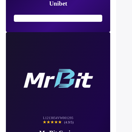
Unibet
L1213854VW001295
☆☆☆☆☆
★★★★★
(4.9/5)