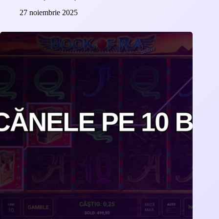
27 noiembrie 2025