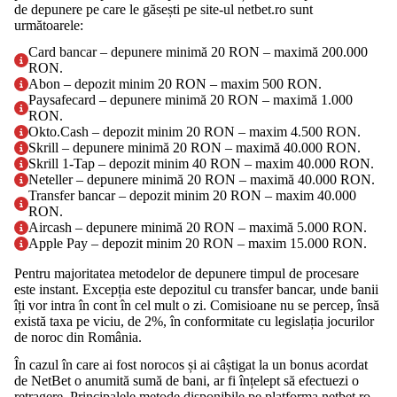
de depunere pe care le găsești pe site-ul netbet.ro sunt
următoarele:
Card bancar – depunere minimă 20 RON – maximă 200.000
RON.
Abon – depozit minim 20 RON – maxim 500 RON.
Paysafecard – depunere minimă 20 RON – maximă 1.000
RON.
Okto.Cash – depozit minim 20 RON – maxim 4.500 RON.
Skrill – depunere minimă 20 RON – maximă 40.000 RON.
Skrill 1-Tap – depozit minim 40 RON – maxim 40.000 RON.
Neteller – depunere minimă 20 RON – maximă 40.000 RON.
Transfer bancar – depozit minim 20 RON – maxim 40.000
RON.
Aircash – depunere minimă 20 RON – maximă 5.000 RON.
Apple Pay – depozit minim 20 RON – maxim 15.000 RON.
Pentru majoritatea metodelor de depunere timpul de procesare
este instant. Excepția este depozitul cu transfer bancar, unde banii
îți vor intra în cont în cel mult o zi. Comisioane nu se percep, însă
există taxa pe viciu, de 2%, în conformitate cu legislația jocurilor
de noroc din România.
În cazul în care ai fost norocos și ai câștigat la un bonus acordat
de NetBet o anumită sumă de bani, ar fi înțelept să efectuezi o
retragere. Principalele metode disponibile pe platforma netbet.ro