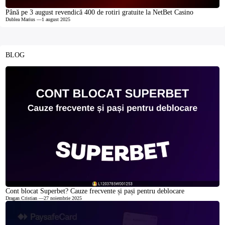
Până pe 3 august revendică 400 de rotiri gratuite la NetBet Casino
Dublea Marius
—
1 august 2025
BLOG
Cont blocat Superbet? Cauze frecvente și pași pentru deblocare
Dragan Cristian
—
27 noiembrie 2025