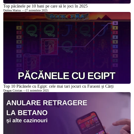
Top păcănele pe 10 bani pe care să le joci în 2025
Dublea Marius
—
27 noiembrie 2025
Top 10 Păcănele cu Egipt: cele mai tari jocuri cu Faraoni și Cărți
Dragan Cristian
—
11 noiembrie 2025