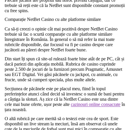
Fiecare jucător are propriul său noroc privind câștigul, dar ce
trebuie să reții este că la NetBet sunt disponibile constant promoții
cu free spins.
Comparație NetBet Casino cu alte platforme similare
Ca să-ți creezi o opinie cât mai pozitivă despre NetBet Casino
trebuie să fac o scurtă comparație cu alte platforme similare
înregistrare în România. În general o să mă refer la mai toate
rubricile disponibile, dar focusul va fi pe casino despre care
jucătorii au păreri despre NetBet foarte bune.
Din start îți spun că site-ul rulează foarte bine atât de pe PC, cât și
dacă pariezi din aplicația mobilă. Rubrica de casino cuprinde
peste 2.500 de jocuri de la furnizori precum Pragmatic, Amusnet
sau EGT Digital. Vei găsi păcănele cu jackpot, cu animale, cu
fructe, unde să cumperi speciala, plus multe altele.
Secțiunea de păcănele este pe placul meu, fiind în topul
preferințelor atunci când decid să investesc o sumă de bani pentru
a câștiga la sloturi. Aș zice că la NetBet Casino este una dintre
cele mai bune oferte, ușor peste alte
cazinouri online consacrate
în
țara noastră.
O altă rubrică pe care merită să o testezi este cea de sport. Este
disponibil un live stream la meciuri, însă am observat că unele
cote de la meciurile de fotbal sunt mai mici în comparație cu alte