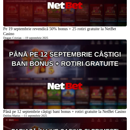
Pe 19 septembrie revendică 50% bonus + 25 rotiri gratuite la NetBet
Casino
Dragan Cristian
—
19 septembrie 2025
Până pe 12 septembrie câștigi bani bonus + rotiri gratuite la NetBet Casino
Dublea Marius
—
11 septembrie 2025