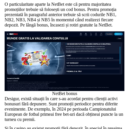
O particularitate aparte la NetBet este că pentru majoritatea
promoțiilor trebuie să folosești un cod bonus. Pentru promoția
prezentată în paragraful anterior trebuie să scrii codurile NB1,
NB2, NB3, NB4 și NB5 în momentul când realizezi fiecare
depozit. Pe lângă bonus, încasezi și rotiri gratuite la NetBet.
NetBet bonus
Desigur, există situații în care s-au acordat pentru clienții activi
bonusuri fără depunere. Sunt promoții periodice pentru diferite
evenimente. De exemplu, în 2024 pe perioada Campionatului
European de fotbal primeai free bet-uri dacă obțineai puncte la un
turneu cu premii.
Și în casino au existat promoții fără depozit, în special în preajma