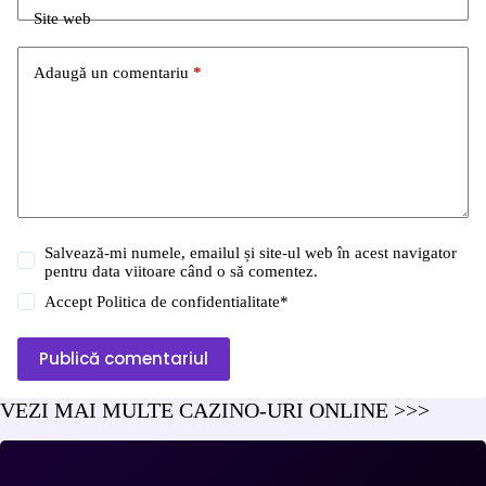
Site web
Adaugă un comentariu
*
Salvează-mi numele, emailul și site-ul web în acest navigator
pentru data viitoare când o să comentez.
Accept
Politica de confidentialitate*
Publică comentariul
VEZI MAI MULTE CAZINO-URI ONLINE >>>