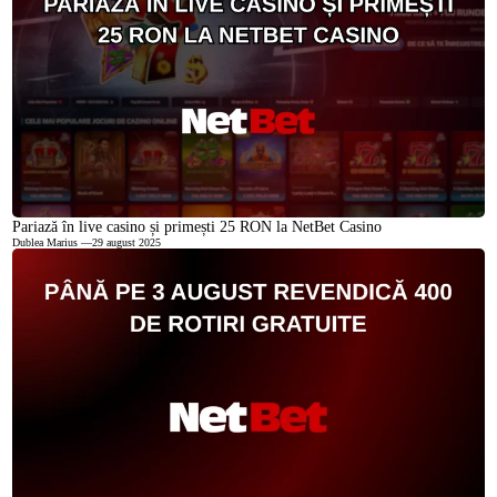
Pariază în live casino și primești 25 RON la NetBet Casino
Dublea Marius
—
29 august 2025