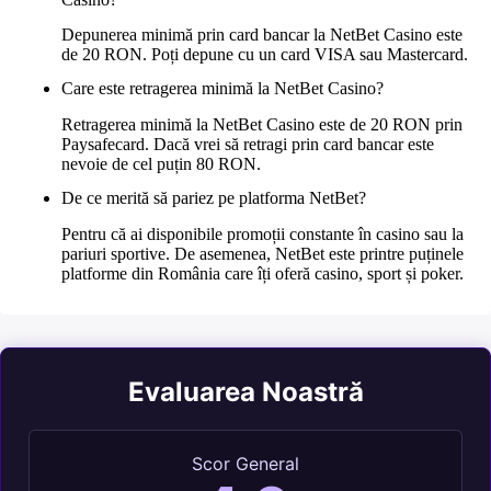
Depunerea minimă prin card bancar la NetBet Casino este
de 20 RON. Poți depune cu un card VISA sau Mastercard.
Care este retragerea minimă la NetBet Casino?
Retragerea minimă la NetBet Casino este de 20 RON prin
Paysafecard. Dacă vrei să retragi prin card bancar este
nevoie de cel puțin 80 RON.
De ce merită să pariez pe platforma NetBet?
Pentru că ai disponibile promoții constante în casino sau la
pariuri sportive. De asemenea, NetBet este printre puținele
platforme din România care îți oferă casino, sport și poker.
Evaluarea Noastră
Scor General