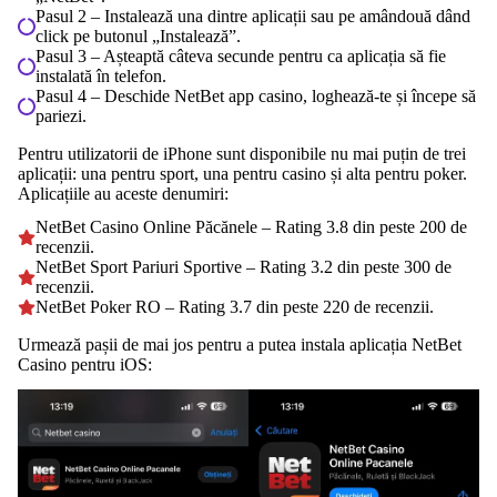
Pasul 2 – Instalează una dintre aplicații sau pe amândouă dând
click pe butonul „Instalează”.
Pasul 3 – Așteaptă câteva secunde pentru ca aplicația să fie
instalată în telefon.
Pasul 4 – Deschide NetBet app casino, loghează-te și începe să
pariezi.
Pentru utilizatorii de iPhone sunt disponibile nu mai puțin de trei
aplicații: una pentru sport, una pentru casino și alta pentru poker.
Aplicațiile au aceste denumiri:
NetBet Casino Online Păcănele – Rating 3.8 din peste 200 de
recenzii.
NetBet Sport Pariuri Sportive – Rating 3.2 din peste 300 de
recenzii.
NetBet Poker RO – Rating 3.7 din peste 220 de recenzii.
Urmează pașii de mai jos pentru a putea instala aplicația NetBet
Casino pentru iOS: