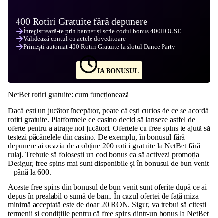
400 Rotiri Gratuite fără depunere
Înregistrează-te prin banner și scrie codul bonus 400HOUSE
Validează contul cu actele doveditoare
Primești automat 400 Rotiri Gratuite la slotul Dance Party
IA BONUSUL
NetBet rotiri gratuite: cum funcționează
Dacă ești un jucător începător, poate că ești curios de ce se acordă
rotiri gratuite. Platformele de casino decid să lanseze astfel de
oferte pentru a atrage noi jucători. Ofertele cu free spins te ajută să
testezi păcănelele din casino. De exemplu, în bonusul fără
depunere ai ocazia de a obține 200 rotiri gratuite la NetBet fără
rulaj. Trebuie să folosești un cod bonus ca să activezi promoția.
Desigur, free spins mai sunt disponibile și în bonusul de bun venit
– până la 600.
Aceste free spins din bonusul de bun venit sunt oferite după ce ai
depus în prealabil o sumă de bani. În cazul ofertei de față miza
minimă acceptată este de doar 20 RON. Sigur, va trebui să citești
termenii și condițiile pentru că free spins dintr-un bonus la NetBet