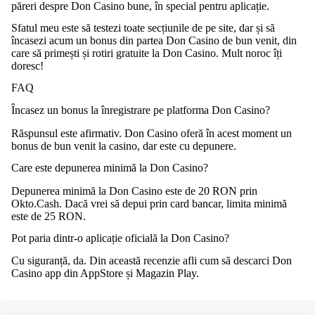
păreri despre Don Casino bune, în special pentru aplicație.
Sfatul meu este să testezi toate secțiunile de pe site, dar și să
încasezi acum un bonus din partea Don Casino de bun venit, din
care să primești și rotiri gratuite la Don Casino. Mult noroc îți
doresc!
FAQ
Încasez un bonus la înregistrare pe platforma Don Casino?
Răspunsul este afirmativ. Don Casino oferă în acest moment un
bonus de bun venit la casino, dar este cu depunere.
Care este depunerea minimă la Don Casino?
Depunerea minimă la Don Casino este de 20 RON prin
Okto.Cash. Dacă vrei să depui prin card bancar, limita minimă
este de 25 RON.
Pot paria dintr-o aplicație oficială la Don Casino?
Cu siguranță, da. Din această recenzie afli cum să descarci Don
Casino app din AppStore și Magazin Play.