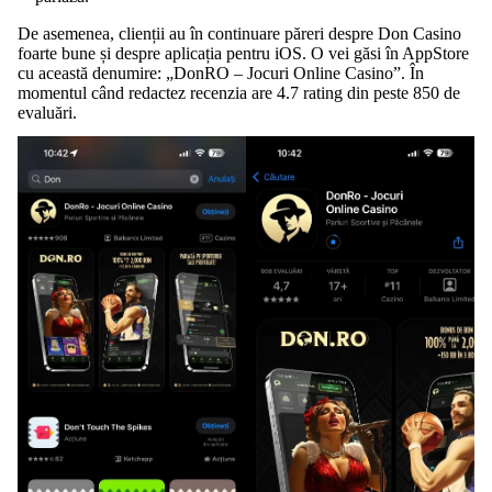
De asemenea, clienții au în continuare păreri despre Don Casino
foarte bune și despre aplicația pentru iOS. O vei găsi în AppStore
cu această denumire: „DonRO – Jocuri Online Casino”. În
momentul când redactez recenzia are 4.7 rating din peste 850 de
evaluări.