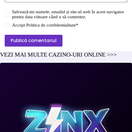
Salvează-mi numele, emailul și site-ul web în acest navigator
pentru data viitoare când o să comentez.
Accept
Politica de confidentialitate*
Publică comentariul
VEZI MAI MULTE CAZINO-URI ONLINE >>>