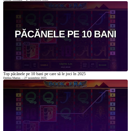
Top păcănele pe 10 bani pe care să le joci în 2025
Dublea Marius
—
27 noiembrie 2025