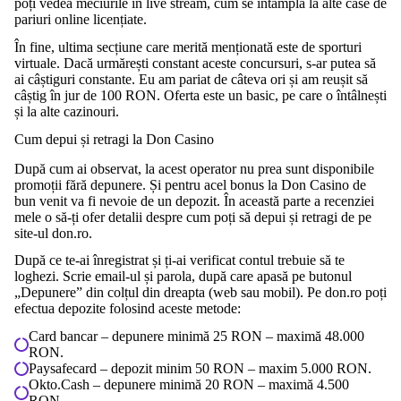
poți vedea meciurile în live stream, cum se întâmplă la alte case de
pariuri online licențiate.
În fine, ultima secțiune care merită menționată este de sporturi
virtuale. Dacă urmărești constant aceste concursuri, s-ar putea să
ai câștiguri constante. Eu am pariat de câteva ori și am reușit să
câștig în jur de 100 RON. Oferta este un basic, pe care o întâlnești
și la alte cazinouri.
Cum depui și retragi la Don Casino
După cum ai observat, la acest operator nu prea sunt disponibile
promoții fără depunere. Și pentru acel bonus la Don Casino de
bun venit va fi nevoie de un depozit. În această parte a recenziei
mele o să-ți ofer detalii despre cum poți să depui și retragi de pe
site-ul don.ro.
După ce te-ai înregistrat și ți-ai verificat contul trebuie să te
loghezi. Scrie email-ul și parola, după care apasă pe butonul
„Depunere” din colțul din dreapta (web sau mobil). Pe don.ro poți
efectua depozite folosind aceste metode:
Card bancar – depunere minimă 25 RON – maximă 48.000
RON.
Paysafecard – depozit minim 50 RON – maxim 5.000 RON.
Okto.Cash – depunere minimă 20 RON – maximă 4.500
RON.