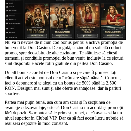
Nu va fi nevoie de niciun cod bonus pentru a activa promoția de
bun venit la Don Casino. De regulă, cazinoul nu solicită coduri
promo, spre deosebire de alte cazinouri. Te sfătuiesc să citești
termenii și condițiile promoției de bun venit, inclusiv la ce sloturi
sunt disponibile acele rotiri gratuite din partea Don Casino.
Un alt bonus acordat de Don Casino și pe care îl primesc toți
clienții activi este bonusul de reîncărcare săptămânală. Concret,
faci o depunere și te alegi cu un bonus de 50% până la 2.500
RON. Desigur, mai sunt și alte oferte avantajoase, dar la pariuri
sportive.
Partea mai puțin bună, așa cum am scris și în secțiunea de
avantaje / dezavantaje, este că Don Casino nu acordă și promoții
fără depozit. S-ar putea să le primești, repet, dacă avansezi la un
nivel superior în Clubul VIP. Dar ca să faci acest lucru trebuie să
realizezi depozite în mod constant.