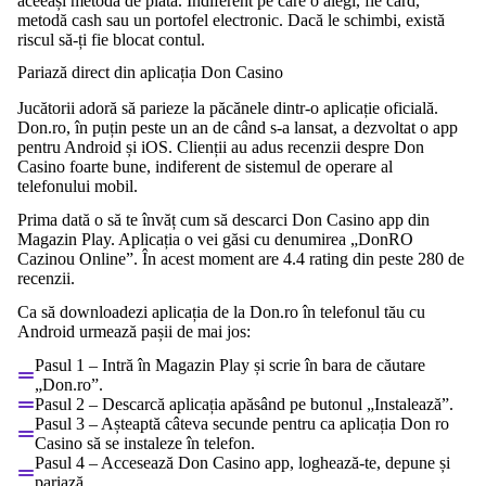
aceeași metodă de plată. Indiferent pe care o alegi, fie card,
metodă cash sau un portofel electronic. Dacă le schimbi, există
riscul să-ți fie blocat contul.
Pariază direct din aplicația Don Casino
Jucătorii adoră să parieze la păcănele dintr-o aplicație oficială.
Don.ro, în puțin peste un an de când s-a lansat, a dezvoltat o app
pentru Android și iOS. Clienții au adus recenzii despre Don
Casino foarte bune, indiferent de sistemul de operare al
telefonului mobil.
Prima dată o să te învăț cum să descarci Don Casino app din
Magazin Play. Aplicația o vei găsi cu denumirea „DonRO
Cazinou Online”. În acest moment are 4.4 rating din peste 280 de
recenzii.
Ca să downloadezi aplicația de la Don.ro în telefonul tău cu
Android urmează pașii de mai jos:
Pasul 1 – Intră în Magazin Play și scrie în bara de căutare
„Don.ro”.
Pasul 2 – Descarcă aplicația apăsând pe butonul „Instalează”.
Pasul 3 – Așteaptă câteva secunde pentru ca aplicația Don ro
Casino să se instaleze în telefon.
Pasul 4 – Accesează Don Casino app, loghează-te, depune și
pariază.