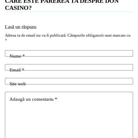
CARE ESTE PĂREREA TA DESPRE DON
CASINO?
Lasă un răspuns
Adresa ta de email nu va fi publicată.
Câmpurile obligatorii sunt marcate cu
*
Nume
*
Email
*
Site web
Adaugă un comentariu
*