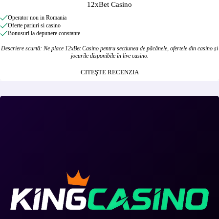
12xBet Casino
Operator nou in Romania
Oferte pariuri si casino
Bonusuri la depunere constante
Descriere scurtă: Ne place 12xBet Casino pentru secțiunea de păcănele, ofertele din casino și
jocurile disponibile în live casino.
CITEŞTE RECENZIA