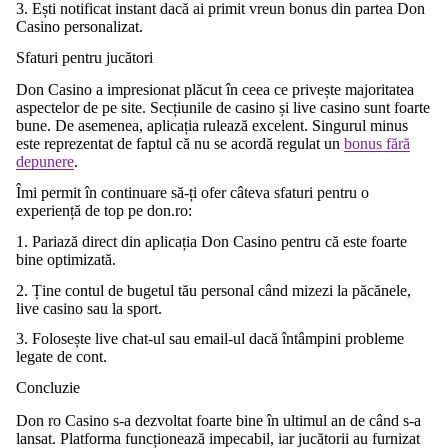
3. Ești notificat instant dacă ai primit vreun bonus din partea Don
Casino personalizat.
Sfaturi pentru jucători
Don Casino a impresionat plăcut în ceea ce privește majoritatea
aspectelor de pe site. Secțiunile de casino și live casino sunt foarte
bune. De asemenea, aplicația rulează excelent. Singurul minus
este reprezentat de faptul că nu se acordă regulat un
bonus fără
depunere
.
Îmi permit în continuare să-ți ofer câteva sfaturi pentru o
experiență de top pe don.ro:
1. Pariază direct din aplicația Don Casino pentru că este foarte
bine optimizată.
2. Ține contul de bugetul tău personal când mizezi la păcănele,
live casino sau la sport.
3. Folosește live chat-ul sau email-ul dacă întâmpini probleme
legate de cont.
Concluzie
Don ro Casino s-a dezvoltat foarte bine în ultimul an de când s-a
lansat. Platforma funcționează impecabil, iar jucătorii au furnizat