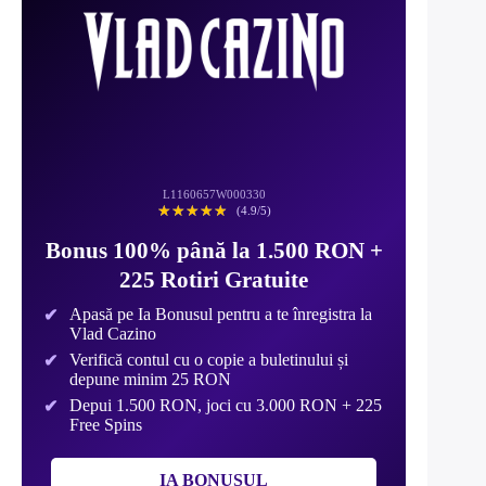
L1160657W000330
☆☆☆☆☆
★★★★★
(4.9/5)
Bonus 100% până la 1.500 RON +
225 Rotiri Gratuite
Apasă pe Ia Bonusul pentru a te înregistra la
Vlad Cazino
Verifică contul cu o copie a buletinului și
depune minim 25 RON
Depui 1.500 RON, joci cu 3.000 RON + 225
Free Spins
IA BONUSUL