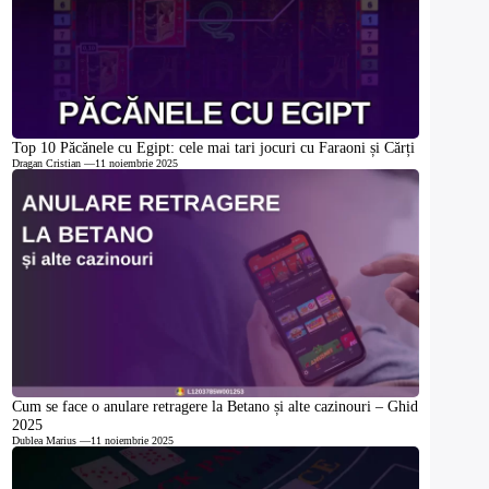
Top 10 Păcănele cu Egipt: cele mai tari jocuri cu Faraoni și Cărți
Dragan Cristian
—
11 noiembrie 2025
Cum se face o anulare retragere la Betano și alte cazinouri – Ghid
2025
Dublea Marius
—
11 noiembrie 2025