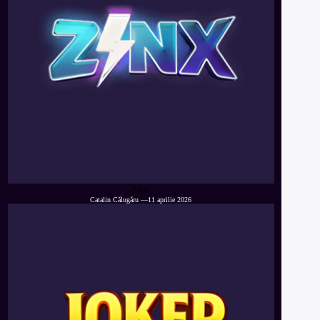
Zinx
Catalin Călugăru
—
11 aprilie 2026