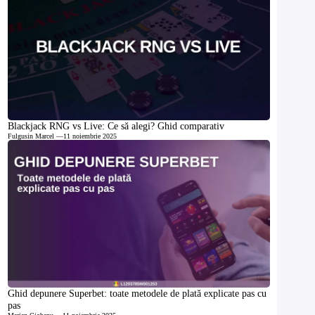
Blackjack RNG vs Live: Ce să alegi? Ghid comparativ
Fulgusin Marcel
—
11 noiembrie 2025
Ghid depunere Superbet: toate metodele de plată explicate pas cu
pas