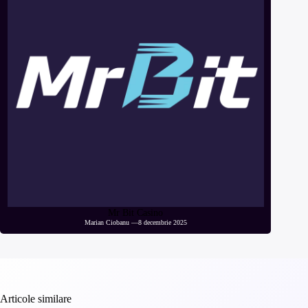
Mr Bit Casino
Marian Ciobanu
—
8 decembrie 2025
Articole similare