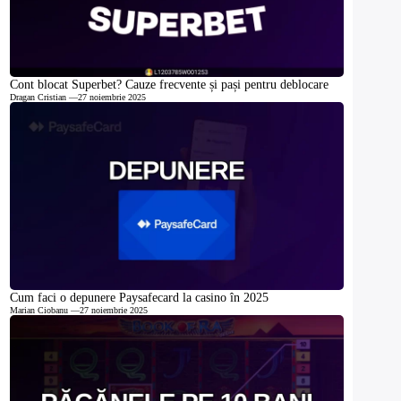
Cont blocat Superbet? Cauze frecvente și pași pentru deblocare
Dragan Cristian
—
27 noiembrie 2025
Cum faci o depunere Paysafecard la casino în 2025
Marian Ciobanu
—
27 noiembrie 2025