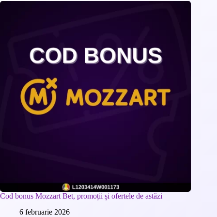
Cod bonus Mozzart Bet, promoții și ofertele de astăzi
6 februarie 2026