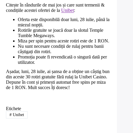
Citește în rândurile de mai jos și care sunt termenii &
condițiile acestei ofertei de la
Unibet
:
Oferta este disponibilă doar luni, 28 iulie, până la
miezul nopții.
Rotirile gratuite se joacă doar la slotul Temple
Tumble Megaways.
Miza per spin pentru aceste rotiri este de 1 RON.
Nu sunt necesare condiții de rulaj pentru banii
câștigați din rotiri.
Promoția poate fi revendicată o singură dată per
utilizator.
Așadar, luni, 28 iulie, ai șansa de a obține un câștig bun
din aceste 30 rotiri gratuite fără rulaj la Unibet Casino.
Depune în cont și primești automat free spins pe miza
de 1 RON. Mult succes îți doresc!
Etichete
#
Unibet