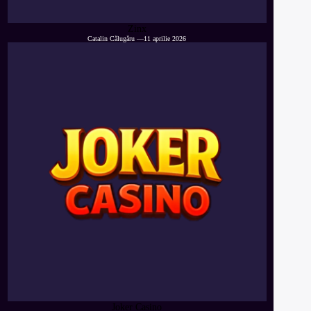
Zinx
Catalin Călugăru
—
11 aprilie 2026
Joker Casino