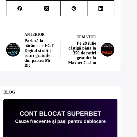
ANTERIOR
URMĂTOR
Pariază la
Pe 28 iulie
păcănelele EGT
câștigă până la
Digital și obții
350 de rotiri
rotiri gratuite
gratuite la
din partea Mr
Maxbet Casino
Bit
BLOG