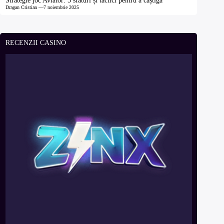
Dragan Cristian
—
7 noiembrie 2025
RECENZII CASINO