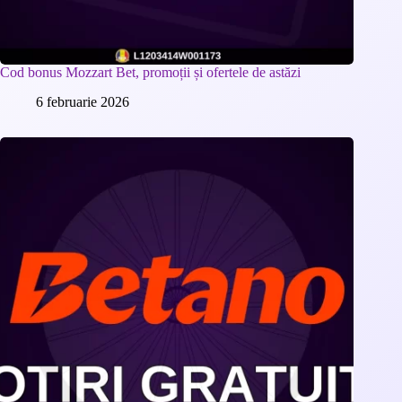
Cod bonus Mozzart Bet, promoții și ofertele de astăzi
6 februarie 2026