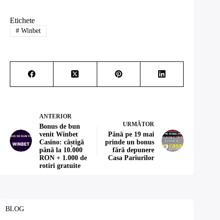
Etichete
#
Winbet
ANTERIOR
URMĂTOR
Bonus de bun
venit Winbet
Până pe 19 mai
Casino: câștigă
prinde un bonus
până la 10.000
fără depunere
RON + 1.000 de
Casa Pariurilor
rotiri gratuite
BLOG