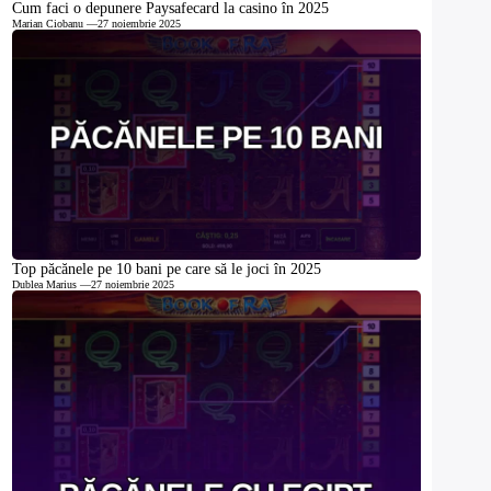
Cum faci o depunere Paysafecard la casino în 2025
Marian Ciobanu
—
27 noiembrie 2025
Top păcănele pe 10 bani pe care să le joci în 2025
Dublea Marius
—
27 noiembrie 2025