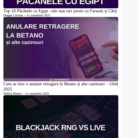
Top 10 Păcănele cu Egipt: cele mai tari jocuri cu Faraoni și Cărți
Dragan Cristian
—
11 noiembrie 2025
Cum se face o anulare retragere la Betano și alte cazinouri – Ghid
2025
Dublea Marius
—
11 noiembrie 2025