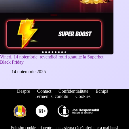
Vineri, 14 noiembrie, revendică rotiri gratuite la Superbet
Black Friday
14 noiembrie 2025
Despre
Contact
Confidentialitate
Echipă
Termeni si conditii
Cookies
Folosim cookie-uri pentru a ne asigura că vă oferim cea mai bună