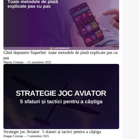
Ghid depunere Superbet: toate metodele de plată explicate pas cu
pas
Marian Ciobanu
—
11 noiembrie 2025
Strategie joc Aviator: 5 sfaturi și tactici pentru a câștiga
Dragan Cristian
—
7 noiembrie 2025