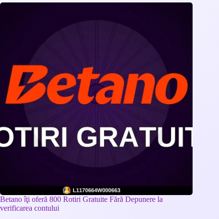
Betano îţi oferă 800 Rotiri Gratuite Fără Depunere la
verificarea contului