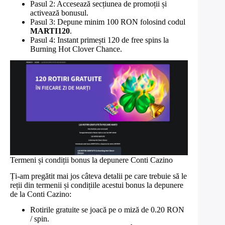
Pasul 2: Accesează secțiunea de promoții și
activează bonusul.
Pasul 3: Depune minim 100 RON folosind codul
MARTI120
.
Pasul 4: Instant primești 120 de free spins la
Burning Hot Clover Chance.
Termeni și condiții bonus la depunere Conti Cazino
Ți-am pregătit mai jos câteva detalii pe care trebuie să le
reții din termenii și condițiile acestui bonus la depunere
de la Conti Cazino:
Rotirile gratuite se joacă pe o miză de 0.20 RON
/ spin.