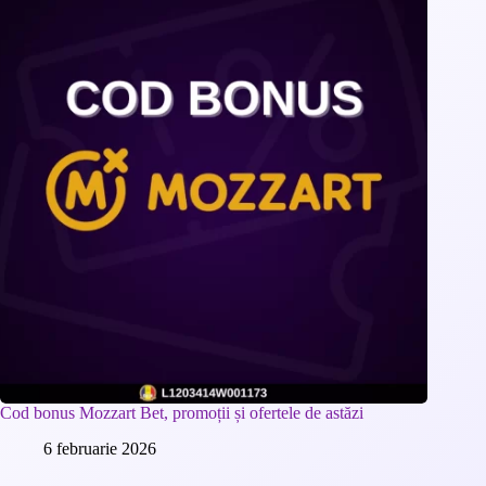
Cod bonus Mozzart Bet, promoții și ofertele de astăzi
6 februarie 2026