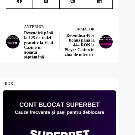
ANTERIOR
URMĂTOR
Revendică până
Revendică 40%
la 125 de rotiri
bonus până la
gratuite la Vlad
444 RON la
Cazino în
Player Casino în
această
ziua de miercuri
săptămână
BLOG