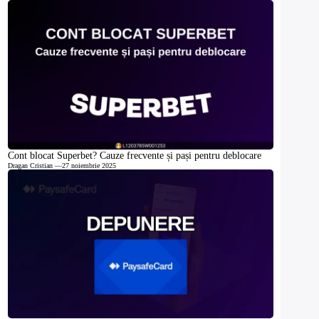
Cont blocat Superbet? Cauze frecvente și pași pentru deblocare
Dragan Cristian
—
27 noiembrie 2025