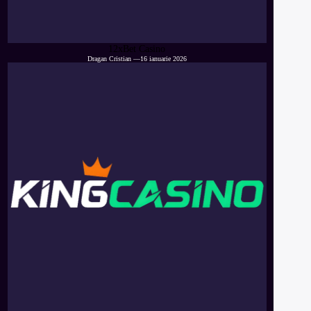
12xBet Casino
Dragan Cristian
—
16 ianuarie 2026