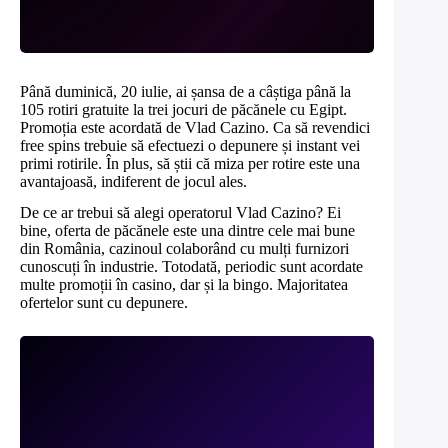
Până duminică, 20 iulie, ai șansa de a câștiga până la
105 rotiri gratuite la trei jocuri de păcănele cu Egipt.
Promoția este acordată de Vlad Cazino. Ca să revendici
free spins trebuie să efectuezi o depunere și instant vei
primi rotirile. În plus, să știi că miza per rotire este una
avantajoasă, indiferent de jocul ales.
De ce ar trebui să alegi operatorul Vlad Cazino? Ei
bine, oferta de păcănele este una dintre cele mai bune
din România, cazinoul colaborând cu mulți furnizori
cunoscuți în industrie. Totodată, periodic sunt acordate
multe promoții în casino, dar și la bingo. Majoritatea
ofertelor sunt cu depunere.