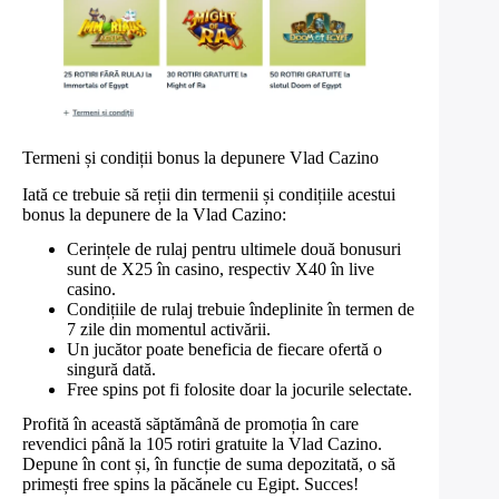
Termeni și condiții bonus la depunere Vlad Cazino
Iată ce trebuie să reții din termenii și condițiile acestui
bonus la depunere de la Vlad Cazino:
Cerințele de rulaj pentru ultimele două bonusuri
sunt de X25 în casino, respectiv X40 în live
casino.
Condițiile de rulaj trebuie îndeplinite în termen de
7 zile din momentul activării.
Un jucător poate beneficia de fiecare ofertă o
singură dată.
Free spins pot fi folosite doar la jocurile selectate.
Profită în această săptămână de promoția în care
revendici până la 105 rotiri gratuite la Vlad Cazino.
Depune în cont și, în funcție de suma depozitată, o să
primești free spins la păcănele cu Egipt. Succes!