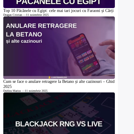
Top 10 Păcănele cu Egipt: cele mai tari jocuri cu Faraoni și Cărți
Dragan Cristian
—
11 noiembrie 2025
Cum se face o anulare retragere la Betano și alte cazinouri – Ghid
2025
Dublea Marius
—
11 noiembrie 2025