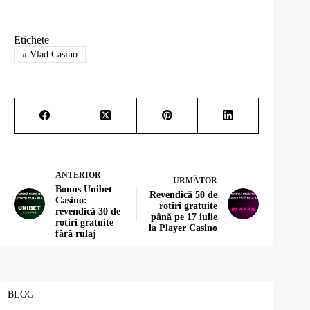
Etichete
#
Vlad Casino
ANTERIOR
URMĂTOR
Bonus Unibet
Revendică 50 de
Casino:
rotiri gratuite
revendică 30 de
până pe 17 iulie
rotiri gratuite
la Player Casino
fără rulaj
BLOG