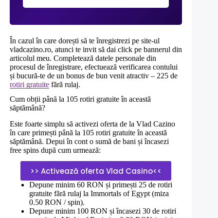
În cazul în care dorești să te înregistrezi pe site-ul
vladcazino.ro, atunci te invit să dai click pe bannerul din
articolul meu. Completează datele personale din
procesul de înregistrare, efectuează verificarea contului
și bucură-te de un bonus de bun venit atractiv – 225 de
rotiri gratuite
fără rulaj.
Cum obții până la 105 rotiri gratuite în această
săptămână?
Este foarte simplu să activezi oferta de la Vlad Cazino
în care primești până la 105 rotiri gratuite în această
săptămână. Depui în cont o sumă de bani și încasezi
free spins după cum urmează:
>> Activează oferta Vlad Casino<<
Depune minim 60 RON și primești 25 de rotiri
gratuite fără rulaj la Immortals of Egypt (miza
0.50 RON / spin).
Depune minim 100 RON și încasezi 30 de rotiri